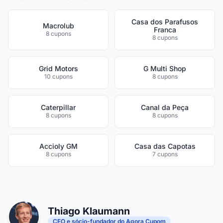
Casa dos Parafusos
Macrolub
Franca
8 cupons
8 cupons
Grid Motors
G Multi Shop
10 cupons
8 cupons
Caterpillar
Canal da Peça
8 cupons
8 cupons
Accioly GM
Casa das Capotas
8 cupons
7 cupons
Thiago Klaumann
CEO e sócio-fundador do Agora Cupom