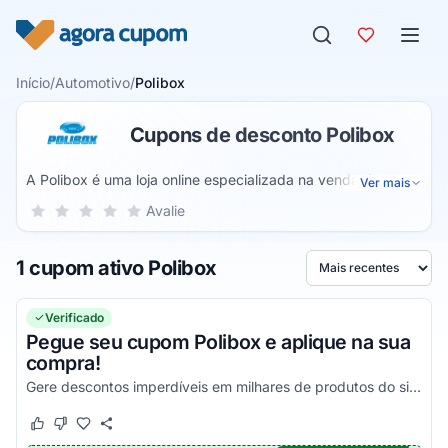
Pular para o conteúdo
Início
/
Automotivo
/
Polibox
Cupons de desconto Polibox
A Polibox é uma loja online especializada na venda de
Ver mais
produtos para estética automotiva. Assim, você também
Sua nota para Polibox, de 1 a 5 estrelas
Avalie
1 estrela
2 estrelas
3 estrelas
4 estrelas
5 estrelas
pode adquirir itens para lavagem, polimento, parte interna e
externa do seu automóvel. São diversos tipos de produtos
1 cupom ativo Polibox
de alta qualidade.
Ordenar por
Verificado
Pegue seu cupom Polibox e aplique na sua
compra!
Gere descontos imperdíveis em milhares de produtos do site e não perca a chance de economizar!
Este cupom funcionou
Este cupom não funcionou