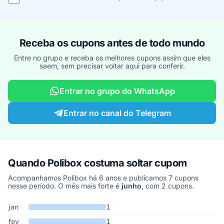
Receba os cupons antes de todo mundo
Entre no grupo e receba os melhores cupons assim que eles
saem, sem precisar voltar aqui para conferir.
Entrar no grupo do WhatsApp
Entrar no canal do Telegram
Quando Polibox costuma soltar cupom
Acompanhamos Polibox há 6 anos e publicamos 7 cupons
nesse período. O mês mais forte é
junho
, com 2 cupons.
Cupons de Polibox publicados por mês, somando os últimos 6 an
Mês
Cupons publicados
Desconto médio
jan
1
fev
1