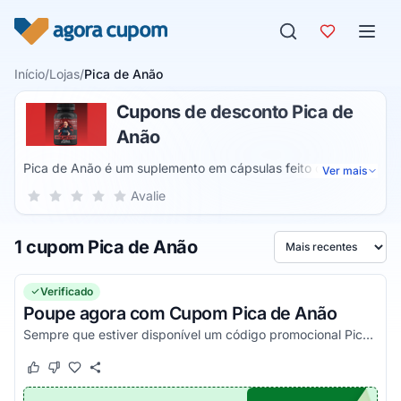
Pular para o conteúdo
Início
/
Lojas
/
Pica de Anão
Cupons de desconto Pica de
Anão
Pica de Anão é um suplemento em cápsulas feito com
Ver mais
ingredientes de origem natural destinado ao combate da
Sua nota para Pica de Anão, de 1 a 5 estrelas
Avalie
1 estrela
2 estrelas
3 estrelas
4 estrelas
5 estrelas
disfunção erétil. O produto também visa aumentar o
tamanho e a libido masculino, fornecer mais disposição e
1 cupom Pica de Anão
intensificar os orgasmos.
Ordenar por
Verificado
Poupe agora com Cupom Pica de Anão
Sempre que estiver disponível um código promocional Pica de Anão que funciona, seja na primeira compra ou não, ele estará aqui. Confira!
Este cupom funcionou
Este cupom não funcionou