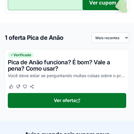
Ver cupom
TICO
1 oferta Pica de Anão
Ordenar por
Verificado
Pica de Anão funciona? É bom? Vale a
pena? Como usar?
Você deve estar se perguntando muitas coisas sobre o produto Pica de Anão. Para saber mais, ative seu desconto e tenha todas as informações.
Este cupom funcionou
Este cupom não funcionou
Ver oferta