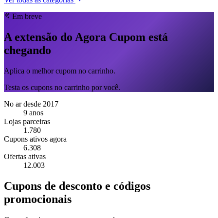
Em breve
A extensão do Agora Cupom está
chegando
Aplica o melhor cupom no carrinho.
Testa os cupons no carrinho por você.
No ar desde 2017
9 anos
Lojas parceiras
1.780
Cupons ativos agora
6.308
Ofertas ativas
12.003
Cupons de desconto e códigos
promocionais