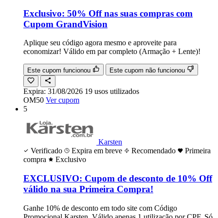
Exclusivo: 50% Off nas suas compras com
Cupom GrandVision
Aplique seu código agora mesmo e aproveite para
economizar! Válido em par completo (Armação + Lente)!
Este cupom funcionou
Este cupom não funcionou
Expira:
31/08/2026
19
usos
utilizados
OM50
Ver cupom
5
Karsten
Verificado
Expira em breve
Recomendado
Primeira
compra
Exclusivo
EXCLUSIVO: Cupom de desconto de 10% Off
válido na sua Primeira Compra!
Ganhe 10% de desconto em todo site com Código
Promocional Karsten. Válido apenas 1 utilização por CPF. Só