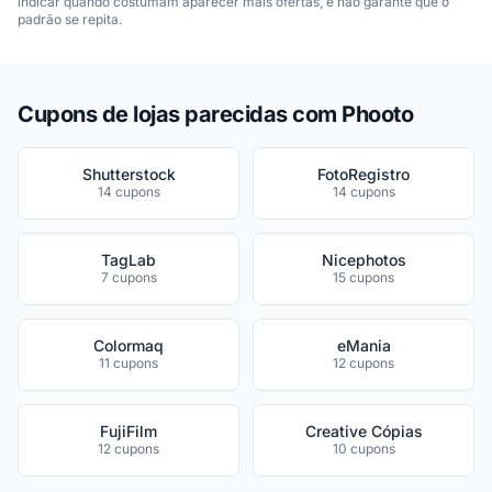
indicar quando costumam aparecer mais ofertas, e não garante que o
padrão se repita.
Cupons de lojas parecidas com Phooto
Shutterstock
FotoRegistro
14 cupons
14 cupons
TagLab
Nicephotos
7 cupons
15 cupons
Colormaq
eMania
11 cupons
12 cupons
FujiFilm
Creative Cópias
12 cupons
10 cupons