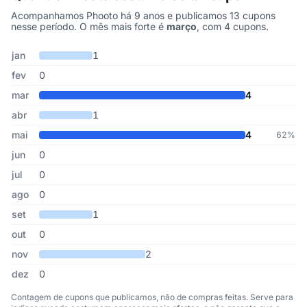
Acompanhamos Phooto há 9 anos e publicamos 13 cupons
nesse período. O mês mais forte é
março
, com 4 cupons.
Cupons de Phooto publicados por mês, somando os últimos 9 ano
Mês
Cupons publicados
Desconto médio
jan
1
fev
0
mar
4
abr
1
mai
4
62%
jun
0
jul
0
ago
0
set
1
out
0
nov
2
dez
0
Contagem de cupons que publicamos, não de compras feitas. Serve para