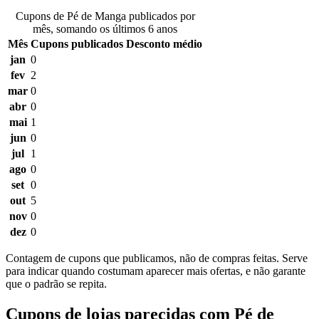
Cupons de Pé de Manga publicados por
mês, somando os últimos 6 anos
Mês
Cupons publicados
Desconto médio
jan
0
fev
2
mar
0
abr
0
mai
1
jun
0
jul
1
ago
0
set
0
out
5
nov
0
dez
0
Contagem de cupons que publicamos, não de compras feitas. Serve
para indicar quando costumam aparecer mais ofertas, e não garante
que o padrão se repita.
Cupons de lojas parecidas com Pé de