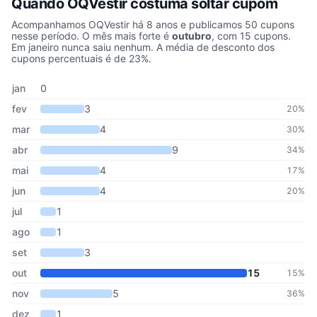
Quando OQVestir costuma soltar cupom
Acompanhamos OQVestir há 8 anos e publicamos 50 cupons
nesse período. O mês mais forte é
outubro
, com 15 cupons.
Em janeiro nunca saiu nenhum. A média de desconto dos
cupons percentuais é de 23%.
Cupons de OQVestir publicados por mês, somando os últimos 8 a
Mês
Cupons publicados
Desconto médio
jan
0
fev
3
20%
mar
4
30%
abr
9
34%
mai
4
17%
jun
4
20%
jul
1
ago
1
set
3
out
15
15%
nov
5
36%
dez
1