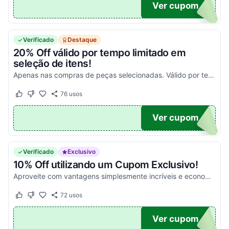
10
Ver cupom
Verificado
Destaque
20% Off válido por tempo limitado em
seleção de itens!
Apenas nas compras de peças selecionadas. Válido por tempo limitado. Pegue e aproveite agora esse cupom!
76
usos
Este cupom funcionou
Este cupom não funcionou
OFF
Ver cupom
Verificado
Exclusivo
10% Off utilizando um Cupom Exclusivo!
Aproveite com vantagens simplesmente incríveis e economize da melhor maneira possível!
72
usos
Este cupom funcionou
Este cupom não funcionou
OM10
Ver cupom