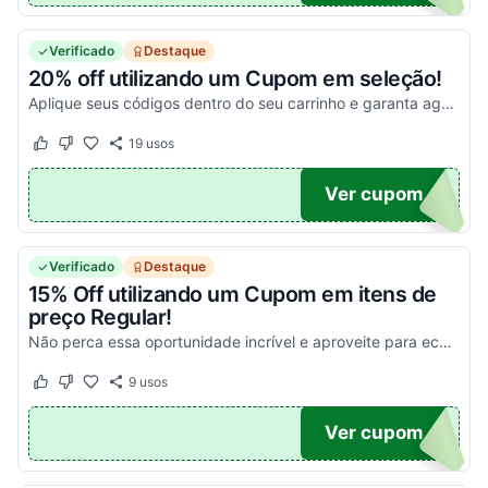
Verificado
Destaque
20% off utilizando um Cupom em seleção!
Aplique seus códigos dentro do seu carrinho e garanta agora mesmo as melhores vantagens! Válido em pagamentos à Vista!
19
usos
Este cupom funcionou
Este cupom não funcionou
U20
Ver cupom
Verificado
Destaque
15% Off utilizando um Cupom em itens de
preço Regular!
Não perca essa oportunidade incrível e aproveite para economizar nas suas compras agora mesmo!
9
usos
Este cupom funcionou
Este cupom não funcionou
R25
Ver cupom