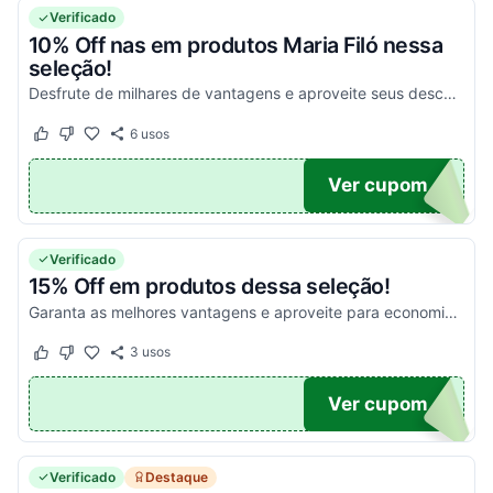
Verificado
10% Off nas em produtos Maria Filó nessa
seleção!
Desfrute de milhares de vantagens e aproveite seus descontos da melhor maneira possível!
6
usos
Este cupom funcionou
Este cupom não funcionou
LO10
Ver cupom
Verificado
15% Off em produtos dessa seleção!
Garanta as melhores vantagens e aproveite para economizar!
3
usos
Este cupom funcionou
Este cupom não funcionou
15
Ver cupom
Verificado
Destaque