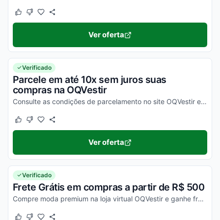
Este cupom funcionou
Este cupom não funcionou
Ver oferta
Verificado
Parcele em até 10x sem juros suas
compras na OQVestir
Consulte as condições de parcelamento no site OQVestir e aproveite para pagar em até 10x sem juros no cartão de crédito.
Este cupom funcionou
Este cupom não funcionou
Ver oferta
Verificado
Frete Grátis em compras a partir de R$ 500
Compre moda premium na loja virtual OQVestir e ganhe frete grátis nas compras a partir de R$ 500. Confira!
Este cupom funcionou
Este cupom não funcionou