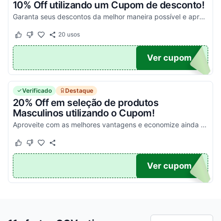
10% Off utilizando um Cupom de desconto!
Garanta seus descontos da melhor maneira possível e aproveite para economizar!
20
usos
Este cupom funcionou
Este cupom não funcionou
10
Ver cupom
Verificado
Destaque
20% Off em seleção de produtos
Masculinos utilizando o Cupom!
Aproveite com as melhores vantagens e economize ainda hoje em todas as suas compras online!
Este cupom funcionou
Este cupom não funcionou
ES20
Ver cupom