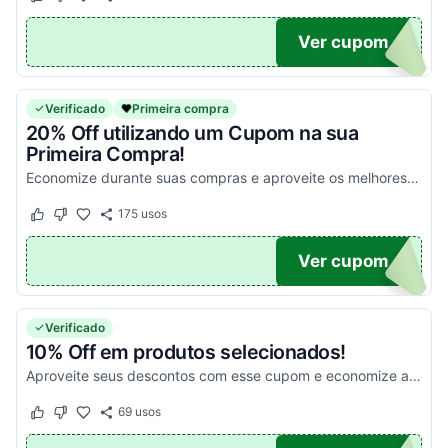
Este cupom funcionou
Este cupom não funcionou
RA15
Ver cupom
Verificado
Primeira compra
20% Off utilizando um Cupom na sua
Primeira Compra!
Economize durante suas compras e aproveite os melhores descontos ainda hoje!
175
usos
Este cupom funcionou
Este cupom não funcionou
RA20
Ver cupom
Verificado
10% Off em produtos selecionados!
Aproveite seus descontos com esse cupom e economize agora mesmo! 10% OFF em todos os itens FEMININOS da categoria: vestidos e macacões, e todos os itens MASCULINOS da categoria: ca...
69
usos
Este cupom funcionou
Este cupom não funcionou