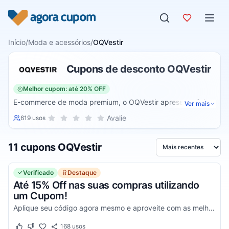
Pular para o conteúdo
Início
/
Moda e acessórios
/
OQVestir
Cupons de desconto OQVestir
Melhor cupom: até 20% OFF
E-commerce de moda premium, o OQVestir apresenta linhas
Ver mais
de roupas, acessórios, bolsas, mochilas e sapatos para o
Sua nota para OQVestir, de 1 a 5 estrelas
Avalie
619 usos
1 estrela
2 estrelas
3 estrelas
4 estrelas
5 estrelas
público masculino e feminino. No catálogo, estão presentes
marcas famosas como Adidas, Converse, Fila, Hering, John
11 cupons OQVestir
John, Lupo, Lulux, New Era, Nike, Melissa, entre outras. A
Ordenar por
loja tem uma seção “Sale”, onde o consumidor encontra
produtos com até 60% de desconto.
Verificado
Destaque
Até 15% Off nas suas compras utilizando
um Cupom!
Aplique seu código agora mesmo e aproveite com as melhores vantagens! Válido na sua Primeira Compra!
168
usos