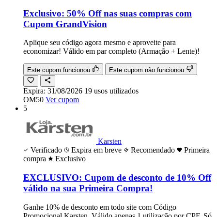
Exclusivo: 50% Off nas suas compras com
Cupom GrandVision
Aplique seu código agora mesmo e aproveite para
economizar! Válido em par completo (Armação + Lente)!
Este cupom funcionou
Este cupom não funcionou
Expira:
31/08/2026
19
usos
utilizados
OM50
Ver cupom
5
Karsten
Verificado
Expira em breve
Recomendado
Primeira
compra
Exclusivo
EXCLUSIVO: Cupom de desconto de 10% Off
válido na sua Primeira Compra!
Ganhe 10% de desconto em todo site com Código
Promocional Karsten. Válido apenas 1 utilização por CPF. Só