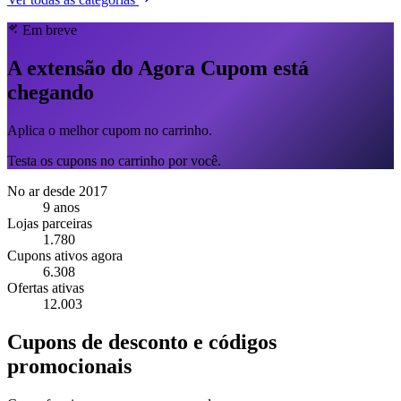
Em breve
A extensão do Agora Cupom está
chegando
Aplica o melhor cupom no carrinho.
Testa os cupons no carrinho por você.
No ar desde 2017
9 anos
Lojas parceiras
1.780
Cupons ativos agora
6.308
Ofertas ativas
12.003
Cupons de desconto e códigos
promocionais