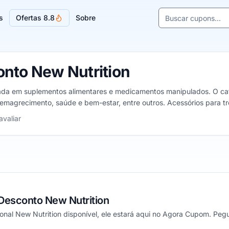
Buscar cupons e l
s
Ofertas 8.8
Sobre
Sugestões de lojas
nto New Nutrition
zada em suplementos alimentares e medicamentos manipulados. O cat
emagrecimento, saúde e bem-estar, entre outros. Acessórios para tr
5 estrelas
avaliar
Desconto New Nutrition
nal New Nutrition disponível, ele estará aqui no Agora Cupom. Pegu