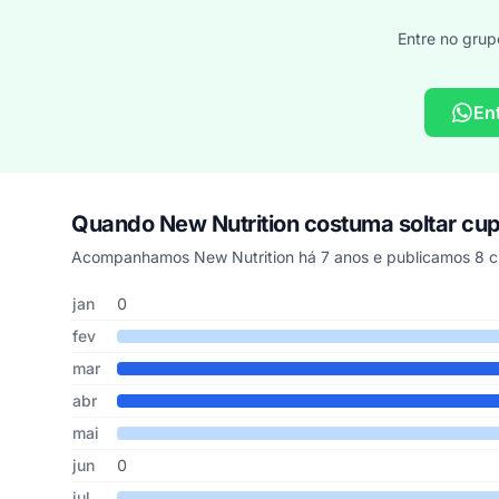
Entre no grup
En
Quando New Nutrition costuma soltar c
Acompanhamos New Nutrition há 7 anos e publicamos 8 cu
Cupons de New Nutrition publicados por mês, somando os 
Mês
Cupons publicados
Desconto médio
jan
0
fev
mar
abr
mai
jun
0
jul