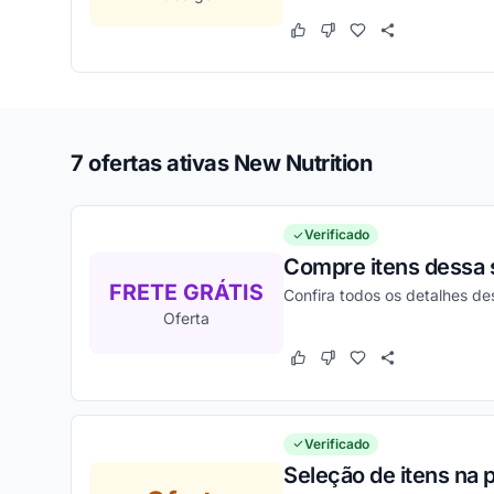
Este cupom funcionou
Este cupom não funcion
7 ofertas ativas New Nutrition
Verificado
Compre itens dessa s
FRETE GRÁTIS
Confira todos os detalhes d
Oferta
Este cupom funcionou
Este cupom não funcion
Verificado
Seleção de itens na 