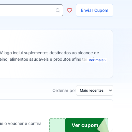
ojas
Enviar Cupom
 aparecem ao digitar 3 letras ou mais.
álogo inclui suplementos destinados ao alcance de
eino, alimentos saudáveis e produtos afins também
Ver mais
Ordenar por
e o voucher e confira
Ver cupom
TICO