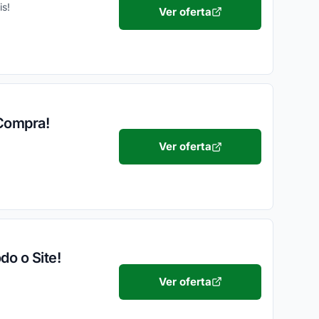
s!
Ver oferta
 Compra!
Ver oferta
do o Site!
!
Ver oferta