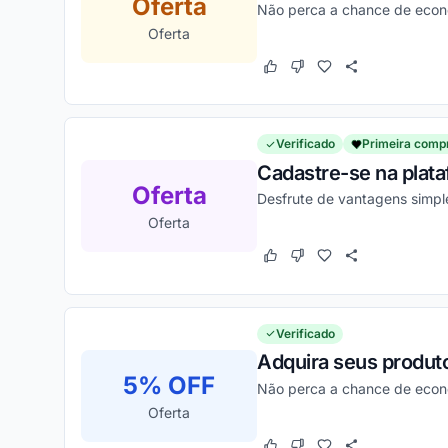
Oferta
Não perca a chance de econo
Oferta
Este cupom funcionou
Este cupom não funcion
Verificado
Primeira comp
Cadastre-se na plat
Oferta
Desfrute de vantagens simpl
Oferta
Este cupom funcionou
Este cupom não funcion
Verificado
Adquira seus produto
5% OFF
Não perca a chance de econo
Oferta