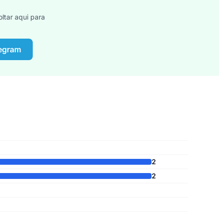
ltar aqui para
legram
2
2