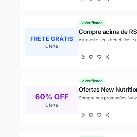
Este cupom funcionou
Este cupom não funcion
Verificado
Compre acima de R$19
FRETE GRÁTIS
Aproveite seus benefícios 
Oferta
Este cupom funcionou
Este cupom não funcion
Verificado
Ofertas New Nutriti
60% OFF
Compre nas promoções New Nu
Oferta
Este cupom funcionou
Este cupom não funcion