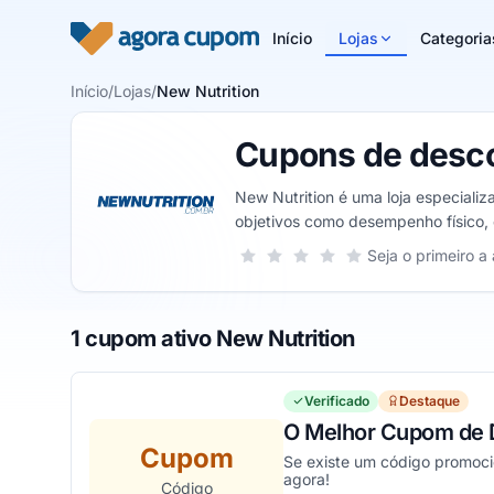
Pular para o conteúdo
Início
Lojas
Categoria
Início
/
Lojas
/
New Nutrition
Cupons de desco
New Nutrition é uma loja especiali
objetivos como desempenho físico, 
estão disponíveis na loja.
Sua nota para New Nutrition, de 1 a 
Seja o primeiro a 
1 estrela
2 estrelas
3 estrelas
4 estrelas
5 estrelas
1 cupom ativo New Nutrition
Verificado
Destaque
O Melhor Cupom de 
Cupom
Se existe um código promocio
agora!
Código