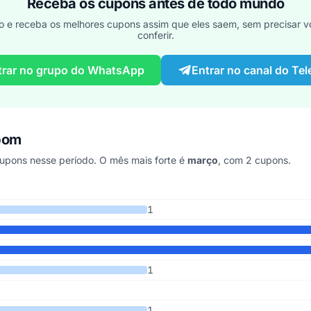
Receba os cupons antes de todo mundo
o e receba os melhores cupons assim que eles saem, sem precisar vo
conferir.
trar no grupo do WhatsApp
Entrar no canal do Te
upom
pons nesse período. O mês mais forte é
março
, com 2 cupons.
últimos 7 anos
1
1
1