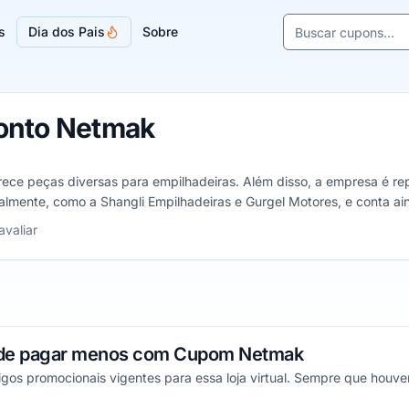
Buscar cupons e l
s
Dia dos Pais
Sobre
Sugestões de lojas
onto Netmak
rece peças diversas para empilhadeiras. Além disso, a empresa é r
almente, como a Shangli Empilhadeiras e Gurgel Motores, e conta ai
elas
avaliar
de de pagar menos com Cupom Netmak
igos promocionais vigentes para essa loja virtual. Sempre que hou