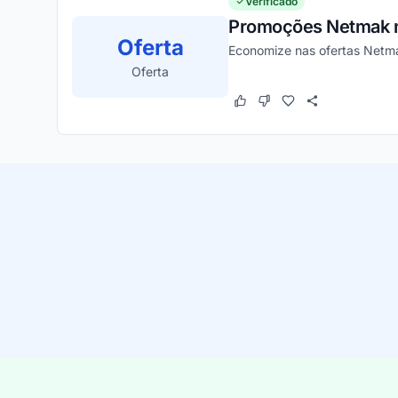
Verificado
Promoções Netmak n
Oferta
Economize nas ofertas Netma
Oferta
Este cupom funcionou
Este cupom não funcion