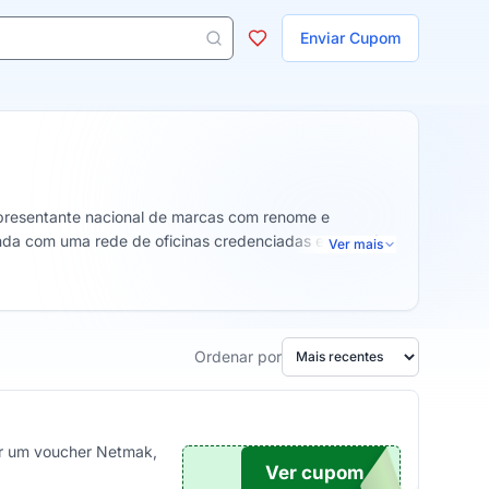
ojas
Enviar Cupom
 aparecem ao digitar 3 letras ou mais.
epresentante nacional de marcas com renome e
nda com uma rede de oficinas credenciadas e setor de
Ver mais
Ordenar por
ver um voucher Netmak,
Ver cupom
DIGO