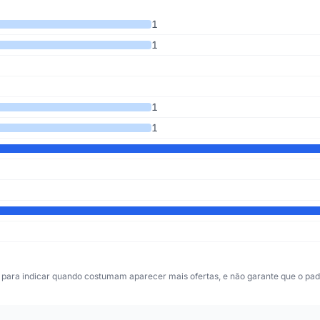
os 5 anos
1
1
1
1
para indicar quando costumam aparecer mais ofertas, e não garante que o padr