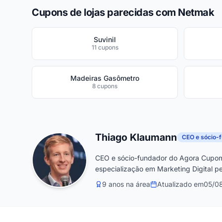
Cupons de lojas parecidas com Netmak
Suvinil
11 cupons
Madeiras Gasômetro
8 cupons
Thiago Klaumann
CEO e sócio-
CEO e sócio-fundador do Agora Cupom
especialização em Marketing Digital pe
9 anos na área
Atualizado em
05/0