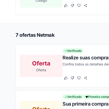
Código
Este cupom funcionou
Este cupom não funcion
7 ofertas Netmak
Verificado
Realize suas compra
Oferta
Confira todos os detalhes d
Oferta
Este cupom funcionou
Este cupom não funcion
Verificado
Primeira comp
Sua primeira compra 