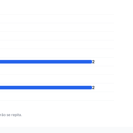
2
2
ão se repita.