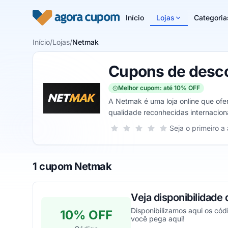
Pular para o conteúdo
Início
Lojas
Categoria
Início
/
Lojas
/
Netmak
Cupons de desc
Melhor cupom: até 10% OFF
A Netmak é uma loja online que ofe
qualidade reconhecidas internacion
peças próprias.
Sua nota para Netmak, de 1 a 5 estr
Seja o primeiro a 
1 estrela
2 estrelas
3 estrelas
4 estrelas
5 estrelas
1 cupom Netmak
Veja disponibilida
Disponibilizamos aqui os cód
10% OFF
você pega aqui!