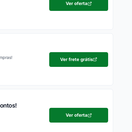
Ver oferta
mpras!
Ver frete grátis
contos!
Ver oferta