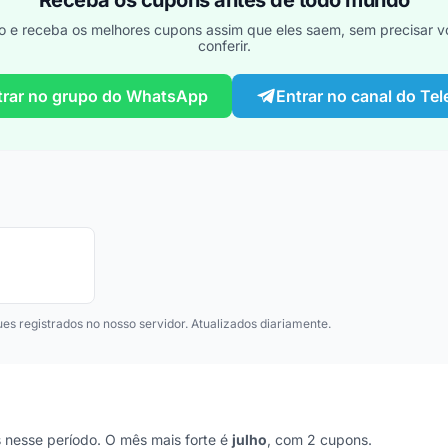
Receba os cupons antes de todo mundo
o e receba os melhores cupons assim que eles saem, sem precisar vo
conferir.
trar no grupo do WhatsApp
Entrar no canal do Te
ues registrados no nosso servidor. Atualizados diariamente.
nesse período. O mês mais forte é
julho
, com 2 cupons.