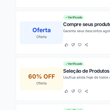
Verificado
Compre seus produtos
Oferta
Garanta seus descontos ago
Oferta
Este cupom funcionou
Este cupom não funcion
Verificado
Seleção de Produtos 
60% OFF
Usufrua ainda hoje de todos 
Oferta
Este cupom funcionou
Este cupom não funcion