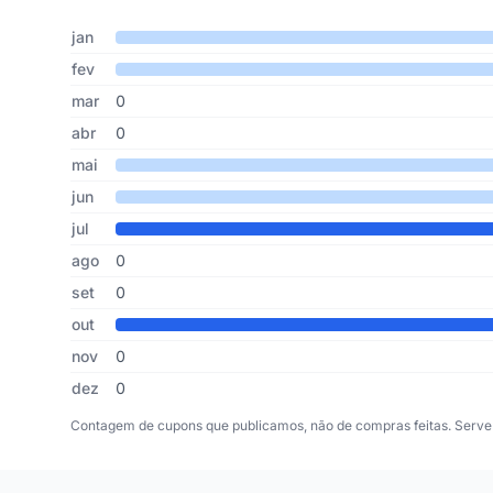
Cupons de Netmak publicados por mês, somando os últim
Mês
Cupons publicados
Desconto médio
jan
fev
mar
0
abr
0
mai
jun
jul
ago
0
set
0
out
nov
0
dez
0
Contagem de cupons que publicamos, não de compras feitas. Serve 