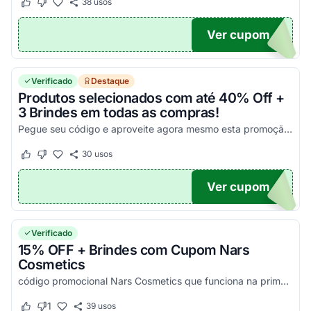
38
usos
Este cupom funcionou
Este cupom não funcionou
Ver cupom
EN
Verificado
Destaque
Produtos selecionados com até 40% Off +
3 Brindes em todas as compras!
Pegue seu código e aproveite agora mesmo esta promoção imperdível!
30
usos
Este cupom funcionou
Este cupom não funcionou
Ver cupom
EN
Verificado
15% OFF + Brindes com Cupom Nars
Cosmetics
código promocional Nars Cosmetics que funciona na primeira compra. Pegue e poupe!
1
39
usos
Este cupom funcionou
Este cupom não funcionou