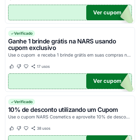
Ver cupom
EN
Verificado
Ganhe 1 brinde grátis na NARS usando
cupom exclusivo
Use o cupom e receba 1 brinde grátis em suas compras no site oficial da marca.
17
usos
Este cupom funcionou
Este cupom não funcionou
Ver cupom
ARS
Verificado
10% de desconto utilizando um Cupom
Use o cupom NARS Cosmetics e aproveite 10% de desconto imediato em suas compras online.
38
usos
Este cupom funcionou
Este cupom não funcionou