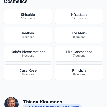
Cosmetics
Shiseido
Kérastase
10 cupons
19 cupons
Redken
The Mens
8 cupons
8 cupons
Kairós Biocosméticos
Like Cosméticos
6 cupons
7 cupons
Casa Kosé
Principia
8 cupons
8 cupons
Thiago Klaumann
CEO e sócio-fundador do Agora Cupom