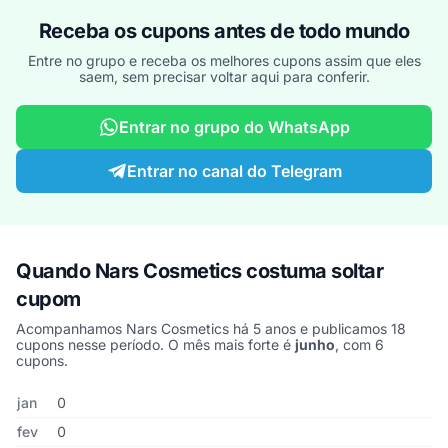
Receba os cupons antes de todo mundo
Entre no grupo e receba os melhores cupons assim que eles
saem, sem precisar voltar aqui para conferir.
Entrar no grupo do WhatsApp
Entrar no canal do Telegram
Quando Nars Cosmetics costuma soltar
cupom
Acompanhamos Nars Cosmetics há 5 anos e publicamos 18
cupons nesse período. O mês mais forte é
junho
, com 6
cupons.
Cupons de Nars Cosmetics publicados por mês, somando os últim
Mês
Cupons publicados
Desconto médio
jan
0
fev
0