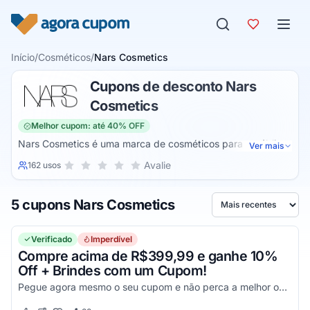
Pular para o conteúdo
Início
/
Cosméticos
/
Nars Cosmetics
Cupons de desconto Nars
Cosmetics
Melhor cupom: até 40% OFF
Nars Cosmetics é uma marca de cosméticos para o público
Ver mais
feminino que produz paletas de blush e de sombras, base,
Sua nota para Nars Cosmetics, de 1 a 5 estrelas
Avalie
162 usos
1 estrela
2 estrelas
3 estrelas
4 estrelas
5 estrelas
corretivo, primer, pó, blush, iluminador, bronzer, contorno,
lápis, batom, gloss, máscara para cílios, balms, acessórios
5 cupons Nars Cosmetics
para maquiagem, entre outros produtos relacionados.
Ordenar por
Verificado
Imperdível
Compre acima de R$399,99 e ganhe 10%
Off + Brindes com um Cupom!
Pegue agora mesmo o seu cupom e não perca a melhor oportunidade para economizar nas suas compras online!