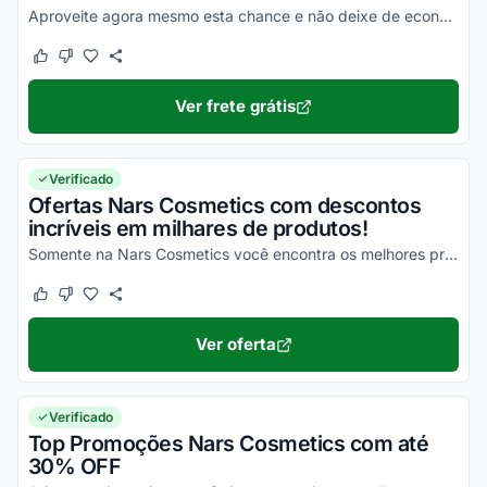
Aproveite agora mesmo esta chance e não deixe de economizar na entrega de todas as suas compras!
Este cupom funcionou
Este cupom não funcionou
Ver frete grátis
Verificado
Ofertas Nars Cosmetics com descontos
incríveis em milhares de produtos!
Somente na Nars Cosmetics você encontra os melhores produtos e cosméticos um custo-benefício tão excelente, dentro de uma plataforma onde você aproveita e usufrui da melhor qualida...
Este cupom funcionou
Este cupom não funcionou
Ver oferta
Verificado
Top Promoções Nars Cosmetics com até
30% OFF