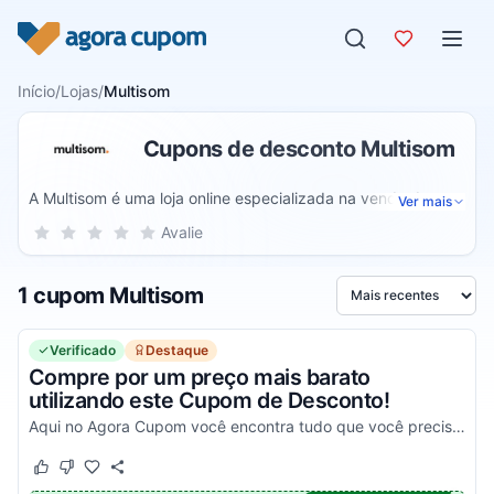
Pular para o conteúdo
Início
/
Lojas
/
Multisom
Cupons de desconto Multisom
A Multisom é uma loja online especializada na venda de
Ver mais
instrumentos musicais, celulares e smart TVs. Assim você
Sua nota para Multisom, de 1 a 5 estrelas
Avalie
1 estrela
2 estrelas
3 estrelas
4 estrelas
5 estrelas
pode adquirir as melhores marcas de produtos com os
melhores valores do mercado digital e receber tudo no
1 cupom Multisom
conforto de sua casa.
Ordenar por
Verificado
Destaque
Compre por um preço mais barato
utilizando este Cupom de Desconto!
Aqui no Agora Cupom você encontra tudo que você precisa para comprar na Multisom mais barato, aproveite!
Este cupom funcionou
Este cupom não funcionou