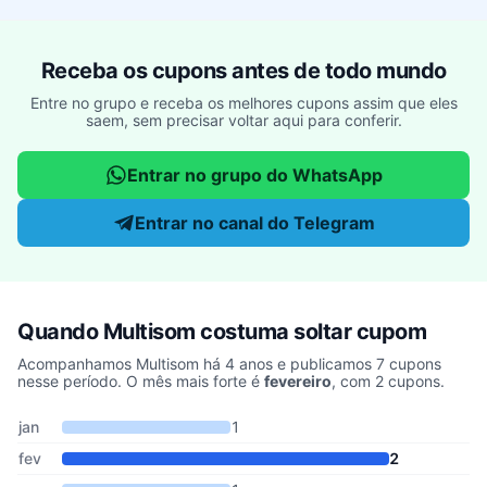
Receba os cupons antes de todo mundo
Entre no grupo e receba os melhores cupons assim que eles
saem, sem precisar voltar aqui para conferir.
Entrar no grupo do WhatsApp
Entrar no canal do Telegram
Quando Multisom costuma soltar cupom
Acompanhamos Multisom há 4 anos e publicamos 7 cupons
nesse período. O mês mais forte é
fevereiro
, com 2 cupons.
Cupons de Multisom publicados por mês, somando os últimos 4 a
Mês
Cupons publicados
Desconto médio
jan
1
fev
2