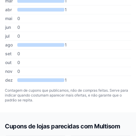
mar
1
abr
1
mai
0
jun
0
jul
0
ago
1
set
0
out
0
nov
0
dez
1
Contagem de cupons que publicamos, não de compras feitas. Serve para
indicar quando costumam aparecer mais ofertas, e não garante que o
padrão se repita.
Cupons de lojas parecidas com Multisom