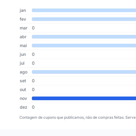
Cupons de Motos Neno publicados por mês, somando os ú
Mês
Cupons publicados
Desconto médio
jan
fev
mar
0
abr
mai
jun
0
jul
0
ago
set
0
out
0
nov
dez
0
Contagem de cupons que publicamos, não de compras feitas. Serve 