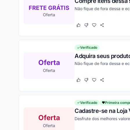
Compre itens dessa 
FRETE GRÁTIS
Não fique de fora dessa e e
Oferta
Este cupom funcionou
Este cupom não funcion
Verificado
Adquira seus produto
Oferta
Não fique de fora dessa e e
Oferta
Este cupom funcionou
Este cupom não funcion
Verificado
Primeira comp
Cadastre-se na Loja 
Oferta
Desfrute dos melhores valore
Oferta