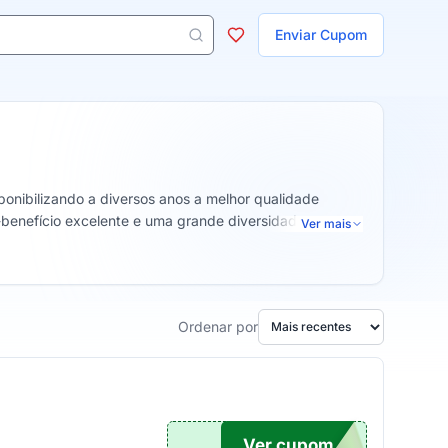
ojas
Enviar Cupom
 aparecem ao digitar 3 letras ou mais.
nibilizando a diversos anos a melhor qualidade
o-benefício excelente e uma grande diversidade para
Ver mais
Ordenar por
Ver cupom
VOCE