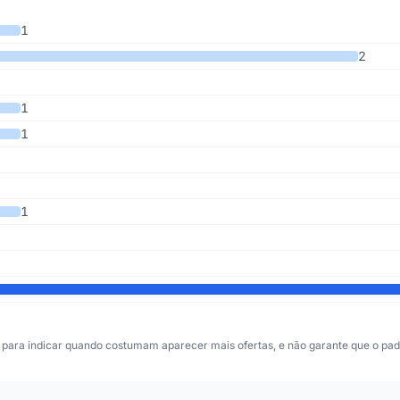
ltimos 4 anos
1
2
1
1
1
para indicar quando costumam aparecer mais ofertas, e não garante que o padr