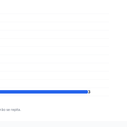
3
ão se repita.