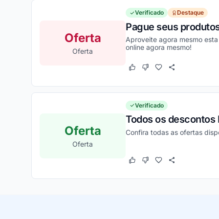
Verificado
Destaque
Pague seus produtos 
Oferta
Aproveite agora mesmo esta
online agora mesmo!
Oferta
Este cupom funcionou
Este cupom não funcion
Verificado
Todos os descontos 
Oferta
Confira todas as ofertas dis
Oferta
Este cupom funcionou
Este cupom não funcion