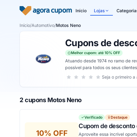
Pular para o conteúdo
Início
Lojas
Categoria
Início
/
Automotivo
/
Motos Neno
Cupons de desc
Melhor cupom: até 10% OFF
Atuando desde 1974 no ramo de rev
possível para todos os seus client
que você possa escolher dentro do 
Sua nota para Motos Neno, de 1 a 5
Seja o primeiro a 
1 estrela
2 estrelas
3 estrelas
4 estrelas
5 estrelas
2 cupons Motos Neno
Verificado
Destaque
Cupom de desconto d
10% OFF
Aproveite essa incrível opo