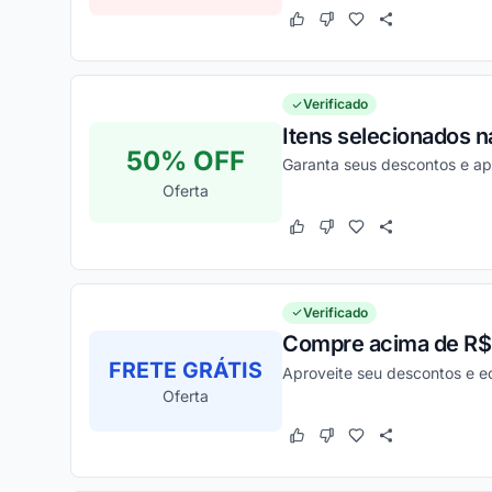
Este cupom funcionou
Este cupom não funcion
Verificado
Itens selecionados na
50% OFF
Garanta seus descontos e ap
Oferta
Este cupom funcionou
Este cupom não funcion
Verificado
Compre acima de R$39
FRETE GRÁTIS
Aproveite seu descontos e e
Oferta
Este cupom funcionou
Este cupom não funcion