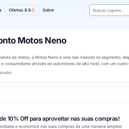
Buscar cupons e l
s
Ofertas 8.8
Sobre
Sugestões de lojas
onto Motos Neno
enda de motos, a Motos Neno é uma das maiores no segmento, dispo
es e consumidores através de automóveis de alto nível, com um cust
site!
 estrelas
avaliar
e 10% Off para aproveitar nas suas compras!
rtunidade e economize nas suas compras de uma maneira simples!