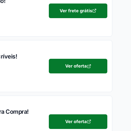
o!
Ver frete grátis
ríveis!
Ver oferta
ira Compra!
Ver oferta