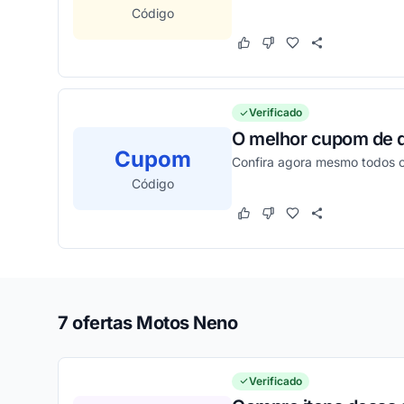
Código
Este cupom funcionou
Este cupom não funcion
Verificado
O melhor cupom de d
Cupom
Confira agora mesmo todos o
Código
Este cupom funcionou
Este cupom não funcion
7 ofertas Motos Neno
Verificado