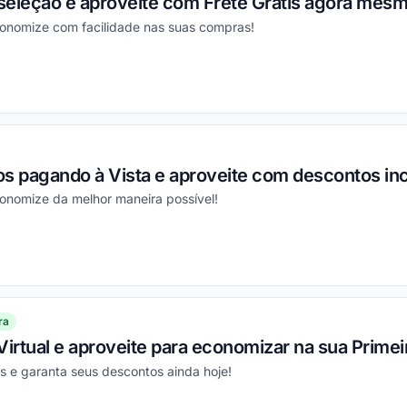
seleção e aproveite com Frete Grátis agora mesm
conomize com facilidade nas suas compras!
ou
s pagando à Vista e aproveite com descontos inc
conomize da melhor maneira possível!
ou
ra
Virtual e aproveite para economizar na sua Prime
s e garanta seus descontos ainda hoje!