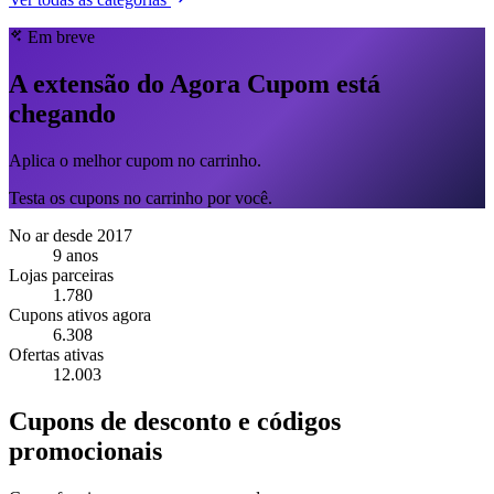
Em breve
A extensão do Agora Cupom está
chegando
Aplica o melhor cupom no carrinho.
Testa os cupons no carrinho por você.
No ar desde 2017
9 anos
Lojas parceiras
1.780
Cupons ativos agora
6.308
Ofertas ativas
12.003
Cupons de desconto e códigos
promocionais