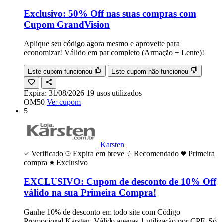
Exclusivo: 50% Off nas suas compras com
Cupom GrandVision
Aplique seu código agora mesmo e aproveite para
economizar! Válido em par completo (Armação + Lente)!
Este cupom funcionou
Este cupom não funcionou
Expira:
31/08/2026
19
usos
utilizados
OM50
Ver cupom
5
Karsten
Verificado
Expira em breve
Recomendado
Primeira
compra
Exclusivo
EXCLUSIVO: Cupom de desconto de 10% Off
válido na sua Primeira Compra!
Ganhe 10% de desconto em todo site com Código
Promocional Karsten. Válido apenas 1 utilização por CPF. Só