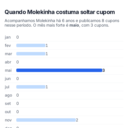
Quando Molekinha costuma soltar cupom
Acompanhamos Molekinha há 6 anos e publicamos 8 cupons
nesse período. O mês mais forte é
maio
, com 3 cupons.
Cupons de Molekinha publicados por mês, somando os últimos 6 
Mês
Cupons publicados
Desconto médio
jan
0
fev
1
mar
1
abr
0
mai
3
jun
0
jul
1
ago
0
set
0
out
0
nov
2