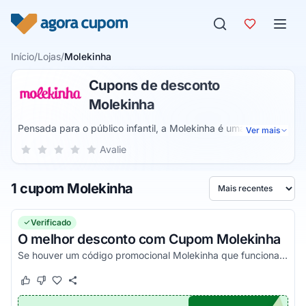
Pular para o conteúdo
Início
/
Lojas
/
Molekinha
Cupons de desconto
Molekinha
Pensada para o público infantil, a Molekinha é uma marca
Ver mais
de calçados para crianças, com calçados disponíveis desde
Sua nota para Molekinha, de 1 a 5 estrelas
Avalie
1 estrela
2 estrelas
3 estrelas
4 estrelas
5 estrelas
a numeração de recém-nascidos até a numeração 35.
Pensando sempre no conforto, segurança e diversão dos
1 cupom Molekinha
pequenos, os produtos são feitos para as meninas.
Ordenar por
Verificado
O melhor desconto com Cupom Molekinha
Se houver um código promocional Molekinha que funciona, ele estará aqui na nossa página. Pegue o voucher e confira agora!
Este cupom funcionou
Este cupom não funcionou