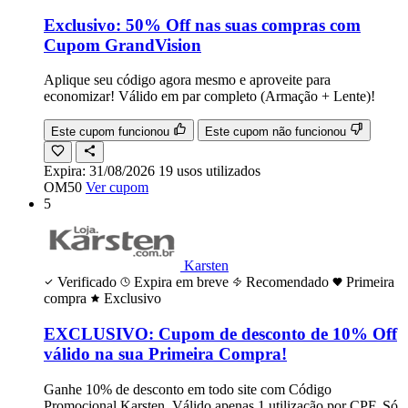
Exclusivo: 50% Off nas suas compras com
Cupom GrandVision
Aplique seu código agora mesmo e aproveite para
economizar! Válido em par completo (Armação + Lente)!
Este cupom funcionou
Este cupom não funcionou
Expira:
31/08/2026
19
usos
utilizados
OM50
Ver cupom
5
Karsten
Verificado
Expira em breve
Recomendado
Primeira
compra
Exclusivo
EXCLUSIVO: Cupom de desconto de 10% Off
válido na sua Primeira Compra!
Ganhe 10% de desconto em todo site com Código
Promocional Karsten. Válido apenas 1 utilização por CPF. Só