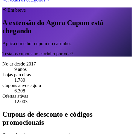
Em breve
A extensão do Agora Cupom está
chegando
Aplica o melhor cupom no carrinho.
Testa os cupons no carrinho por você.
No ar desde 2017
9 anos
Lojas parceiras
1.780
Cupons ativos agora
6.308
Ofertas ativas
12.003
Cupons de desconto e códigos
promocionais