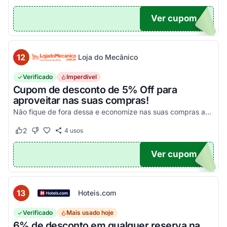
Ver cupom
10
12
Loja do Mecânico
Verificado
Imperdível
Cupom de desconto de 5% Off para
aproveitar nas suas compras!
Não fique de fora dessa e economize nas suas compras agora mesmo!
2
4
usos
Este cupom funcionou
Este cupom não funcionou
Ver cupom
DO5
13
Hoteis.com
Verificado
Mais usado hoje
6% de desconto em qualquer reserva na