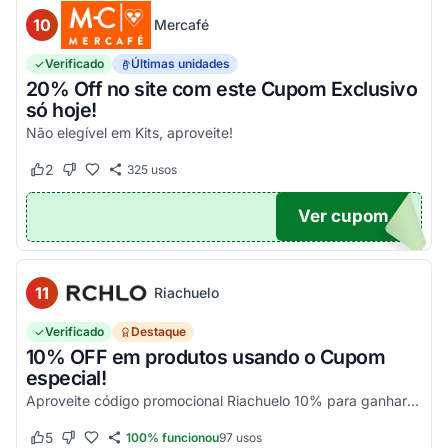
10
Mercafé
Verificado
Últimas unidades
20% Off no site com este Cupom Exclusivo
só hoje!
Não elegível em Kits, aproveite!
2
325
usos
Este cupom funcionou
Este cupom não funcionou
Ver cupom
OM20
11
Riachuelo
Verificado
Destaque
10% OFF em produtos usando o Cupom
especial!
Aproveite código promocional Riachuelo 10% para ganhar esse desconto em compras. Não cumulatios e somente para produtos vendidos e entregues pela Riachuelo, com exceção das categor...
5
100% funcionou
97
usos
Este cupom funcionou
Este cupom não funcionou