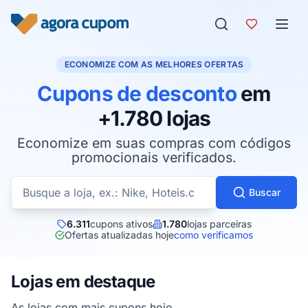
Pular para o conteúdo
ECONOMIZE COM AS MELHORES OFERTAS
Cupons de desconto
em
+1.780 lojas
Economize em suas compras com códigos
promocionais verificados.
Buscar cupons por loja
Buscar
6.311
cupons ativos
1.780
lojas parceiras
Ofertas atualizadas hoje
como verificamos
Lojas em destaque
As lojas com mais cupons hoje.