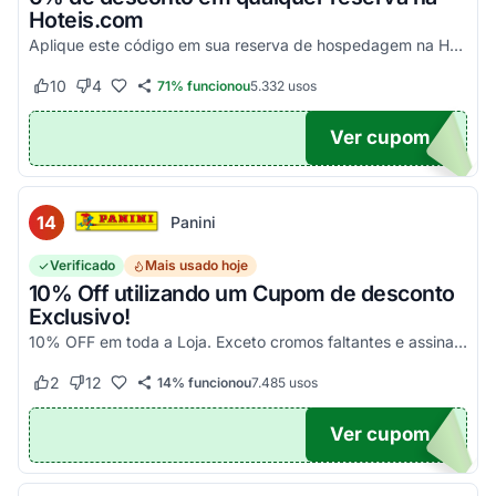
Hoteis.com
Aplique este código em sua reserva de hospedagem na Hoteis.com para obter 6% de desconto em estabelecimentos participantes da promoção.
10
4
71% funcionou
5.332
usos
Este cupom funcionou
Este cupom não funcionou
Ver cupom
POM6
14
Panini
Verificado
Mais usado hoje
10% Off utilizando um Cupom de desconto
Exclusivo!
10% OFF em toda a Loja. Exceto cromos faltantes e assinaturas. Aproveite essa exclusividade!
2
12
14% funcionou
7.485
usos
Este cupom funcionou
Este cupom não funcionou
Ver cupom
UPOM