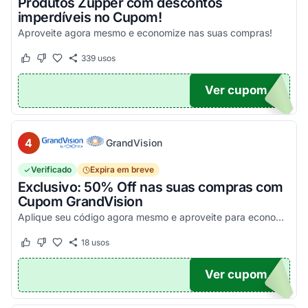
Produtos Zupper com descontos
imperdíveis no Cupom!
Aproveite agora mesmo e economize nas suas compras!
339
usos
Este cupom funcionou
Este cupom não funcionou
Ver cupom
.
4
GrandVision
Verificado
Expira em breve
Exclusivo: 50% Off nas suas compras com
Cupom GrandVision
Aplique seu código agora mesmo e aproveite para economizar! Válido em par completo (Armação + Lente)!
18
usos
Este cupom funcionou
Este cupom não funcionou
Ver cupom
OM50