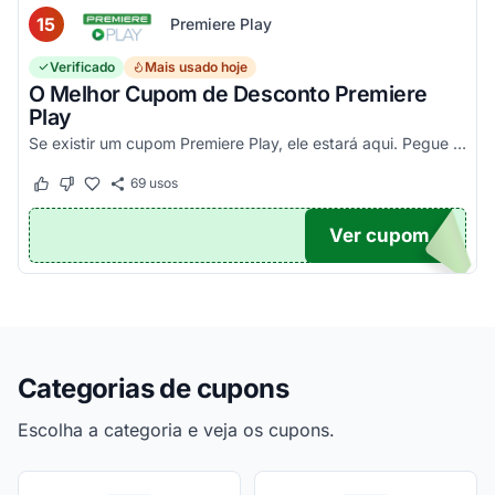
15
Premiere Play
Verificado
Mais usado hoje
O Melhor Cupom de Desconto Premiere
Play
Se existir um cupom Premiere Play, ele estará aqui. Pegue seu código promocional e confira agora!
69
usos
Este cupom funcionou
Este cupom não funcionou
Ver cupom
TICO
Categorias de cupons
Escolha a categoria e veja os cupons.