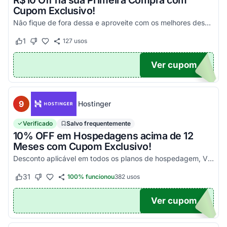
R$10 Off na sua Primeira Compra com
Cupom Exclusivo!
Não fique de fora dessa e aproveite com os melhores descontos! Válido em compras acima de R$100!
1
127
usos
Este cupom funcionou
Este cupom não funcionou
Ver cupom
UPOM
9
Hostinger
Verificado
Salvo frequentemente
10% OFF em Hospedagens acima de 12
Meses com Cupom Exclusivo!
Desconto aplicável em todos os planos de hospedagem, VPS e Cloud, maiores que 12 meses. Aproveite!
31
100% funcionou
382
usos
Este cupom funcionou
Este cupom não funcionou
Ver cupom
UPOM