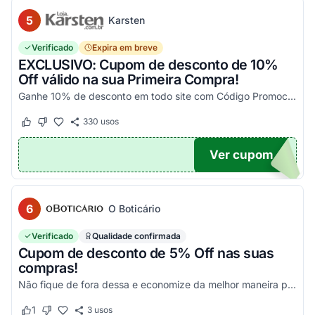
5
Karsten
Verificado
Expira em breve
EXCLUSIVO: Cupom de desconto de 10%
Off válido na sua Primeira Compra!
Ganhe 10% de desconto em todo site com Código Promocional Karsten. Válido apenas 1 utilização por CPF. Só aqui no Agora Cupom você economiza tanto!
330
usos
Este cupom funcionou
Este cupom não funcionou
Ver cupom
OM10
6
O Boticário
Verificado
Qualidade confirmada
Cupom de desconto de 5% Off nas suas
compras!
Não fique de fora dessa e economize da melhor maneira possível! Válido somente nessa seleção!
1
3
usos
Este cupom funcionou
Este cupom não funcionou