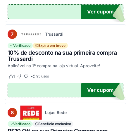
Ver cupom
EIRA
7
Trussardi
Verificado
Expira em breve
10% de desconto na sua primeira compra
Trussardi
Aplicável na 1ª compra na loja virtual. Aproveite!
1
95
usos
Este cupom funcionou
Este cupom não funcionou
Ver cupom
OM10
8
Lojas Rede
Verificado
Benefício exclusivo