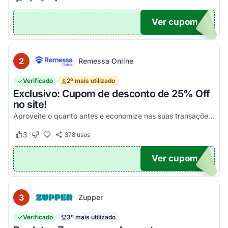
Este cupom funcionou
Este cupom não funcionou
Ver cupom
POM6
2
Remessa Online
Verificado
2º mais utilizado
Exclusivo: Cupom de desconto de 25% Off
no site!
Aproveite o quanto antes e economize nas suas transações, tanto PF quanto PJ!
3
378
usos
Este cupom funcionou
Este cupom não funcionou
Ver cupom
OM25
3
Zupper
Verificado
3º mais utilizado