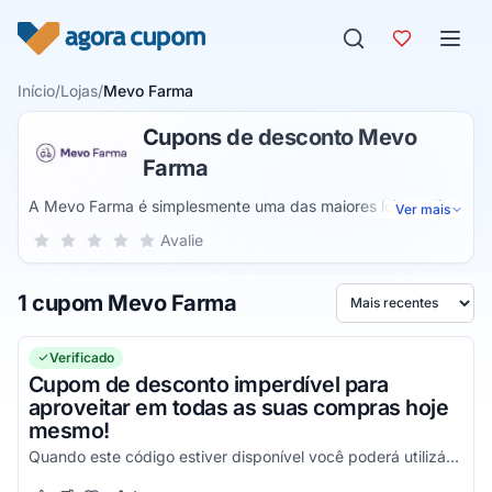
Pular para o conteúdo
Início
/
Lojas
/
Mevo Farma
Cupons de desconto Mevo
Farma
A Mevo Farma é simplesmente uma das maiores lojas online
Ver mais
do ramo farmacêutico, uma plataforma completa onde você
Sua nota para Mevo Farma, de 1 a 5 estrelas
Avalie
1 estrela
2 estrelas
3 estrelas
4 estrelas
5 estrelas
encontra as melhores soluções para a sua saúde e bem-
estar, dentro de uma empresa que já atua há diversos anos
1 cupom Mevo Farma
neste segmento e que preza sempre pela sua máxima
Ordenar por
satisfação durante todos os momentos da sua compra.
Verificado
Cupom de desconto imperdível para
aproveitar em todas as suas compras hoje
mesmo!
Quando este código estiver disponível você poderá utilizá-lo na sua próxima compra na Mevo Farma!