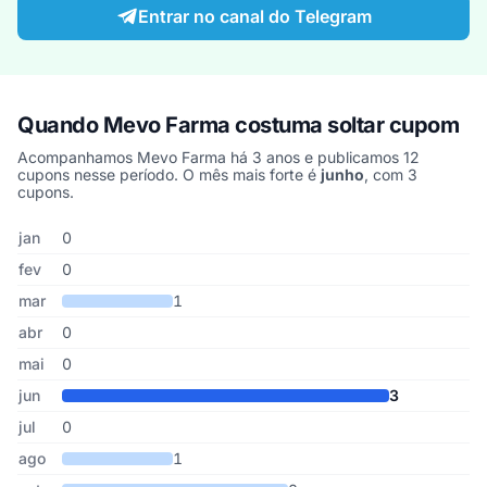
Entrar no canal do Telegram
Quando Mevo Farma costuma soltar cupom
Acompanhamos Mevo Farma há 3 anos e publicamos 12
cupons nesse período. O mês mais forte é
junho
, com 3
cupons.
Cupons de Mevo Farma publicados por mês, somando os últimos 
Mês
Cupons publicados
Desconto médio
jan
0
fev
0
mar
1
abr
0
mai
0
jun
3
jul
0
ago
1