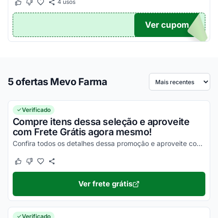
4
usos
Este cupom funcionou
Este cupom não funcionou
Ver cupom
TICO
5 ofertas Mevo Farma
Ordenar por
Verificado
Compre itens dessa seleção e aproveite
com Frete Grátis agora mesmo!
Confira todos os detalhes dessa promoção e aproveite com vantagens simplesmente incríveis!
Este cupom funcionou
Este cupom não funcionou
Ver frete grátis
Verificado