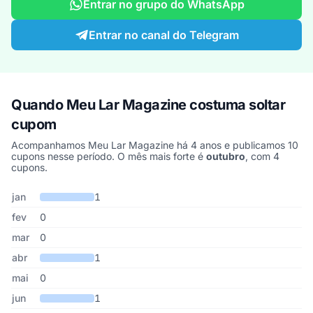
Entrar no grupo do WhatsApp
Entrar no canal do Telegram
Quando Meu Lar Magazine costuma soltar
cupom
Acompanhamos Meu Lar Magazine há 4 anos e publicamos 10
cupons nesse período. O mês mais forte é
outubro
, com 4
cupons.
Cupons de Meu Lar Magazine publicados por mês, somando os úl
Mês
Cupons publicados
Desconto médio
jan
1
fev
0
mar
0
abr
1
mai
0
jun
1