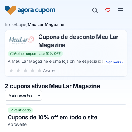
Pular para o conteúdo
Início
/
Lojas
/
Meu Lar Magazine
Cupons de desconto Meu Lar
Magazine
Melhor cupom: até 10% OFF
A Meu Lar Magazine é uma loja online especializada na
Ver mais
venda de produtos para decorar sua casa. Dessa forma,
Sua nota para Meu Lar Magazine, de 1 a 5 estrelas
Avalie
1 estrela
2 estrelas
3 estrelas
4 estrelas
5 estrelas
você pode ter uma casa completa com o que há de melhor
na internet. São diversos tipos de produtos, modelos e
2 cupons ativos Meu Lar Magazine
estilos para você decorar com muito com gosto.
Ordenar por
Verificado
Cupons de 10% off em todo o site
Aproveite!