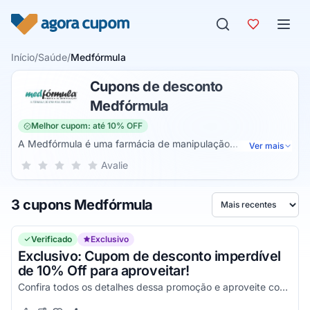
Pular para o conteúdo
Início
/
Saúde
/
Medfórmula
Cupons de desconto
Medfórmula
Melhor cupom: até 10% OFF
A Medfórmula é uma farmácia de manipulação
Ver mais
especializada na personalização de medicamentos e
Sua nota para Medfórmula, de 1 a 5 estrelas
Avalie
1 estrela
2 estrelas
3 estrelas
4 estrelas
5 estrelas
fórmulas dermatológicas. Com foco em atender às
necessidades individuais de seus clientes, a Medfórmula
3 cupons Medfórmula
oferece uma ampla gama de produtos manipulados,
Ordenar por
incluindo medicamentos para tratamentos específicos,
suplementos vitamínicos, cosméticos e cuidados com a
Verificado
Exclusivo
pele. Utilizando matérias-primas de alta qualidade e
Exclusivo: Cupom de desconto imperdível
rigorosos processos de controle de qualidade, a
de 10% Off para aproveitar!
Medfórmula garante segurança, eficácia e precisão em
Confira todos os detalhes dessa promoção e aproveite com os melhores descontos!
todas as suas fórmulas.