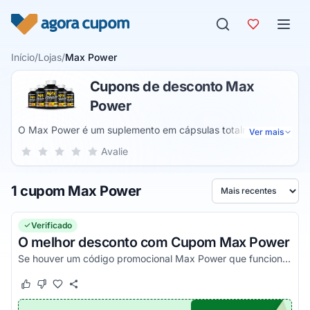
Pular para o conteúdo
Início
/
Lojas
/
Max Power
Cupons de desconto Max
Power
O Max Power é um suplemento em cápsulas totalmente
Ver mais
natural e que resolve problemas sexuais. Com ele é possível
Sua nota para Max Power, de 1 a 5 estrelas
Avalie
1 estrela
2 estrelas
3 estrelas
4 estrelas
5 estrelas
ter mais disposição no sexo e acabar com o problema de
ejaculação precoce. Além disso, potencializa o desejo
1 cupom Max Power
sexual e permite uma ereção mais potente.
Ordenar por
Verificado
O melhor desconto com Cupom Max Power
Se houver um código promocional Max Power que funciona, ele estará aqui na nossa página. Pegue o voucher e confira agora!
Este cupom funcionou
Este cupom não funcionou