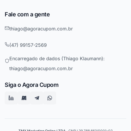
Fale com a gente
thiago@agoracupom.com.br
(47) 99157-2569
Encarregado de dados (Thiago Klaumann):
thiago@agoracupom.com.br
Siga o Agora Cupom
TMX Marketing Online LTDA
· CNPJ 29.788.663/0001-02