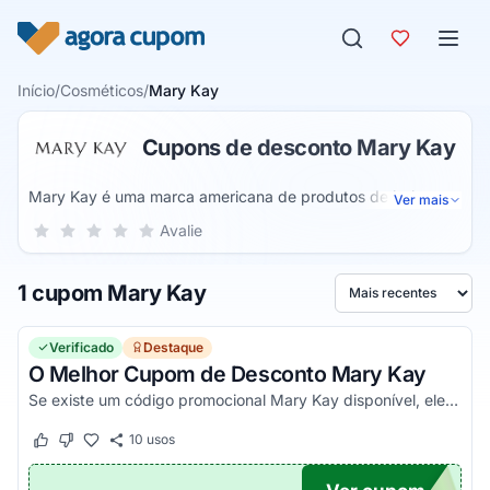
Pular para o conteúdo
Início
/
Cosméticos
/
Mary Kay
Cupons de desconto Mary Kay
Mary Kay é uma marca americana de produtos de beleza
Ver mais
para o público feminino e masculino. As linhas de produtos
Sua nota para Mary Kay, de 1 a 5 estrelas
Avalie
1 estrela
2 estrelas
3 estrelas
4 estrelas
5 estrelas
incluem artigos de cuidados com a pele, perfumes, itens de
maquiagens diversos (blushes, batons, bases etc), loções
1 cupom Mary Kay
autobronzeadoras, protetores solares e mais.
Ordenar por
Verificado
Destaque
O Melhor Cupom de Desconto Mary Kay
Se existe um código promocional Mary Kay disponível, ele estará aqui no Agora Cupom. Pegue o voucher e confira agora!
10
usos
Este cupom funcionou
Este cupom não funcionou