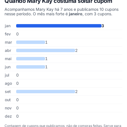
Quando Mary Kay costuma soltar cupom
Acompanhamos Mary Kay há 7 anos e publicamos 10 cupons
nesse período. O mês mais forte é
janeiro
, com 3 cupons.
Cupons de Mary Kay publicados por mês, somando os últimos 7 
Mês
Cupons publicados
Desconto médio
jan
3
fev
0
mar
1
abr
2
mai
1
jun
1
jul
0
ago
0
set
2
out
0
nov
0
dez
0
Contagem de cupons que publicamos, não de compras feitas. Serve para