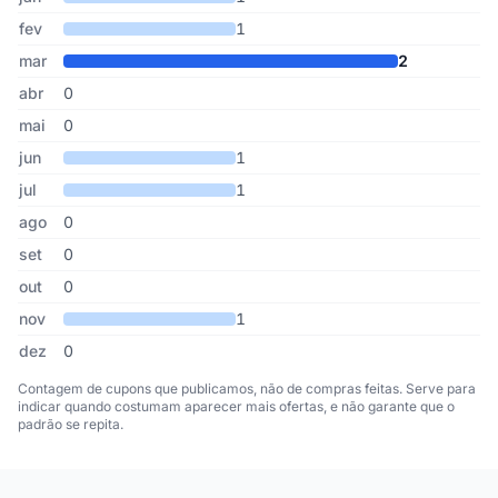
fev
1
mar
2
abr
0
mai
0
jun
1
jul
1
ago
0
set
0
out
0
nov
1
dez
0
Contagem de cupons que publicamos, não de compras feitas. Serve para
indicar quando costumam aparecer mais ofertas, e não garante que o
padrão se repita.