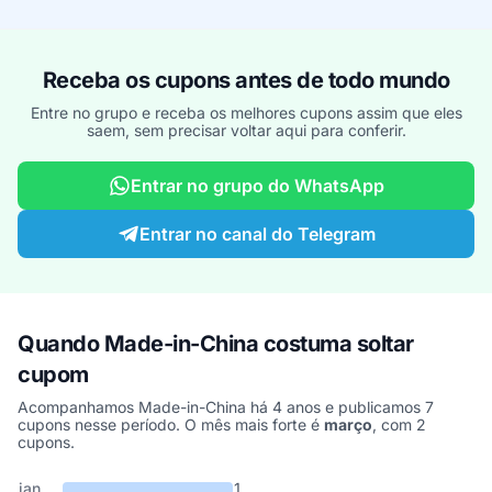
Receba os cupons antes de todo mundo
Entre no grupo e receba os melhores cupons assim que eles
saem, sem precisar voltar aqui para conferir.
Entrar no grupo do WhatsApp
Entrar no canal do Telegram
Quando Made-in-China costuma soltar
cupom
Acompanhamos Made-in-China há 4 anos e publicamos 7
cupons nesse período. O mês mais forte é
março
, com 2
cupons.
Cupons de Made-in-China publicados por mês, somando os últim
Mês
Cupons publicados
Desconto médio
jan
1