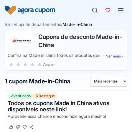
Pular para o conteúdo
Início
/
Loja de departamentos
/
Made-in-China
Cupons de desconto Made-in-
China
Confira na Made in china todos os produtos que você
Ver mais
precisa no seu dia a dia e compre utilizando um cupom de
Sua nota para Made-in-China, de 1 a 5 estrelas
Avalie
1 estrela
2 estrelas
3 estrelas
4 estrelas
5 estrelas
desconto na sua para adquirir todos os seus produtos por
um valor muito menor, e que você só encontra aqui no
1 cupom Made-in-China
Agora Cupom, o seu portal de códigos promocionais
Ordenar por
favorito com milhares de lojas e opções para você
economizar!
Verificado
Destaque
Todos os cupons Made in China ativos
disponíveis neste link!
Aproveite essa chance e economize agora mesmo!
Este cupom funcionou
Este cupom não funcionou