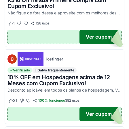
R$10 Off na sua Primeira Compra com
Cupom Exclusivo!
Não fique de fora dessa e aproveite com os melhores descontos! Válido em compras acima de R$100!
1
128
usos
Este cupom funcionou
Este cupom não funcionou
Ver cupom
UPOM
9
Hostinger
Verificado
Salvo frequentemente
10% OFF em Hospedagens acima de 12
Meses com Cupom Exclusivo!
Desconto aplicável em todos os planos de hospedagem, VPS e Cloud, maiores que 12 meses. Aproveite!
31
100% funcionou
382
usos
Este cupom funcionou
Este cupom não funcionou
Ver cupom
UPOM