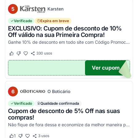
5
Karsten
Verificado
Expira em breve
EXCLUSIVO: Cupom de desconto de 10%
Off válido na sua Primeira Compra!
Ganhe 10% de desconto em todo site com Código Promocional Karsten. Válido apenas 1 utilização por CPF. Só aqui no Agora Cupom você economiza tanto!
330
usos
Este cupom funcionou
Este cupom não funcionou
Ver cupom
OM10
6
O Boticário
Verificado
Qualidade confirmada
Cupom de desconto de 5% Off nas suas
compras!
Não fique de fora dessa e economize da melhor maneira possível! Válido somente nessa seleção!
1
3
usos
Este cupom funcionou
Este cupom não funcionou