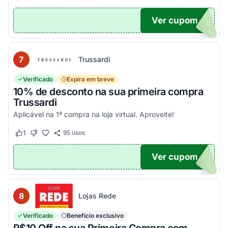
Ver cupom
EIRA
7
Trussardi
Verificado
Expira em breve
10% de desconto na sua primeira compra
Trussardi
Aplicável na 1ª compra na loja virtual. Aproveite!
1
95
usos
Este cupom funcionou
Este cupom não funcionou
Ver cupom
OM10
8
Lojas Rede
Verificado
Benefício exclusivo