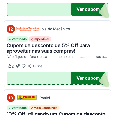
Ver cupom
10
12
Loja do Mecânico
Verificado
Imperdível
Cupom de desconto de 5% Off para
aproveitar nas suas compras!
Não fique de fora dessa e economize nas suas compras agora mesmo!
2
4
usos
Este cupom funcionou
Este cupom não funcionou
Ver cupom
DO5
13
Panini
Verificado
Mais usado hoje
10% Off utilizando um Cupom de desconto