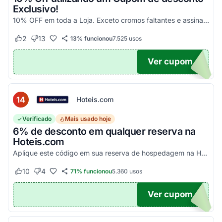
Exclusivo!
10% OFF em toda a Loja. Exceto cromos faltantes e assinaturas. Aproveite essa exclusividade!
2
13
13% funcionou
7.525
usos
Este cupom funcionou
Este cupom não funcionou
Ver cupom
UPOM
14
Hoteis.com
Verificado
Mais usado hoje
6% de desconto em qualquer reserva na
Hoteis.com
Aplique este código em sua reserva de hospedagem na Hoteis.com para obter 6% de desconto em estabelecimentos participantes da promoção.
10
4
71% funcionou
5.360
usos
Este cupom funcionou
Este cupom não funcionou
Ver cupom
POM6