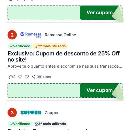
Este cupom funcionou
Este cupom não funcionou
Ver cupom
POM6
2
Remessa Online
Verificado
2º mais utilizado
Exclusivo: Cupom de desconto de 25% Off
no site!
Aproveite o quanto antes e economize nas suas transações, tanto PF quanto PJ!
3
381
usos
Este cupom funcionou
Este cupom não funcionou
Ver cupom
OM25
3
Zupper
Verificado
3º mais utilizado