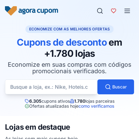
Pular para o conteúdo
ECONOMIZE COM AS MELHORES OFERTAS
Cupons de desconto
em
+1.780 lojas
Economize em suas compras com códigos
promocionais verificados.
Buscar cupons por loja
Buscar
6.305
cupons ativos
1.780
lojas parceiras
Ofertas atualizadas hoje
como verificamos
Lojas em destaque
As lojas com mais cupons hoje.