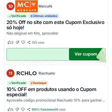
10
Mercafé
Verificado
Últimas unidades
20% Off no site com este Cupom Exclusivo
só hoje!
Não elegível em Kits, aproveite!
2
325
usos
Este cupom funcionou
Este cupom não funcionou
Ver cupom
OM20
11
Riachuelo
Verificado
Destaque
10% OFF em produtos usando o Cupom
especial!
Aproveite código promocional Riachuelo 10% para ganhar esse desconto em compras. Não cumulatios e somente para produtos vendidos e entregues pela Riachuelo, com exceção das categor...
5
100% funcionou
98
usos
Este cupom funcionou
Este cupom não funcionou