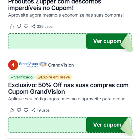
Produtos Zupper com descontos
imperdíveis no Cupom!
Aproveite agora mesmo e economize nas suas compras!
339
usos
Este cupom funcionou
Este cupom não funcionou
Ver cupom
.
4
GrandVision
Verificado
Expira em breve
Exclusivo: 50% Off nas suas compras com
Cupom GrandVision
Aplique seu código agora mesmo e aproveite para economizar! Válido em par completo (Armação + Lente)!
19
usos
Este cupom funcionou
Este cupom não funcionou
Ver cupom
OM50