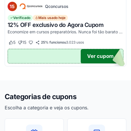
15
Qconcursos
Verificado
Mais usado hoje
12% OFF exclusivo do Agora Cupom
Economize em cursos preparatórios. Nunca foi tão barato estudar e mudar a sua carreira!
5
15
25% funcionou
3.023
usos
Este cupom funcionou
Este cupom não funcionou
Ver cupom
OM12
Categorias de cupons
Escolha a categoria e veja os cupons.