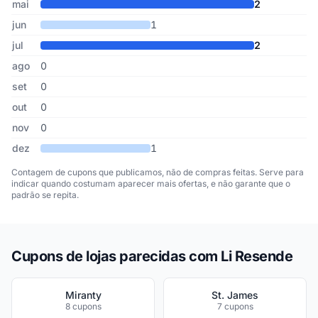
mai
2
jun
1
jul
2
ago
0
set
0
out
0
nov
0
dez
1
Contagem de cupons que publicamos, não de compras feitas. Serve para
indicar quando costumam aparecer mais ofertas, e não garante que o
padrão se repita.
Cupons de lojas parecidas com Li Resende
Miranty
St. James
8 cupons
7 cupons