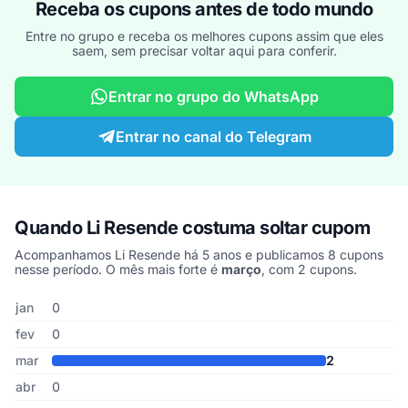
Receba os cupons antes de todo mundo
Entre no grupo e receba os melhores cupons assim que eles
saem, sem precisar voltar aqui para conferir.
Entrar no grupo do WhatsApp
Entrar no canal do Telegram
Quando Li Resende costuma soltar cupom
Acompanhamos Li Resende há 5 anos e publicamos 8 cupons
nesse período. O mês mais forte é
março
, com 2 cupons.
Cupons de Li Resende publicados por mês, somando os últimos 5
Mês
Cupons publicados
Desconto médio
jan
0
fev
0
mar
2
abr
0