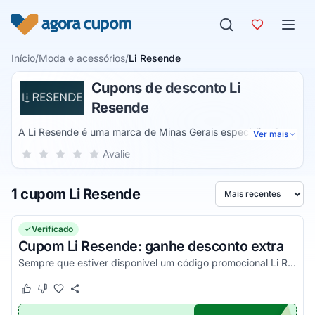
Pular para o conteúdo
Início
/
Moda e acessórios
/
Li Resende
Cupons de desconto Li
Resende
A Li Resende é uma marca de Minas Gerais especializada
Ver mais
no comércio online de vestuários. Elas trabalham com
Sua nota para Li Resende, de 1 a 5 estrelas
Avalie
1 estrela
2 estrelas
3 estrelas
4 estrelas
5 estrelas
multimarcas de peças femininas e permitem que as pessoas
estejam na moda e bem vestidas com produtos de
1 cupom Li Resende
qualidade. No site é possível encontrar roupas para o dia a
Ordenar por
dia tanto no estilo casual como o mais formal.
Verificado
Cupom Li Resende: ganhe desconto extra
Sempre que estiver disponível um código promocional Li Resende que funciona, seja na primeira compra ou não, ele estará aqui. Pegue agora!
Este cupom funcionou
Este cupom não funcionou