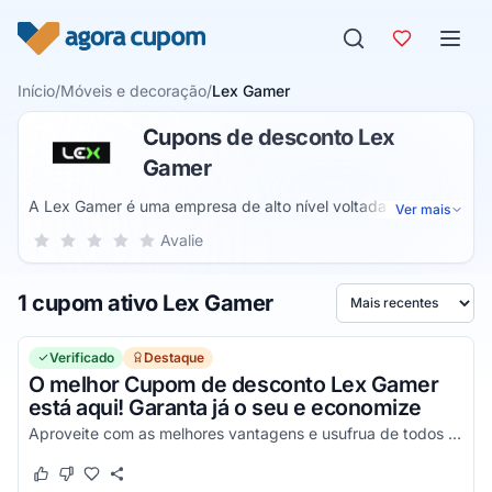
Pular para o conteúdo
Início
/
Móveis e decoração
/
Lex Gamer
Cupons de desconto Lex
Gamer
A Lex Gamer é uma empresa de alto nível voltada para o
Ver mais
desenvolvimento de cadeiras gamer de qualidade capazes
Sua nota para Lex Gamer, de 1 a 5 estrelas
Avalie
1 estrela
2 estrelas
3 estrelas
4 estrelas
5 estrelas
de elevar o nível do seu desempenho durante qualquer tipo
de jogo, uma marca conceituada no mercado e que preza
1 cupom ativo Lex Gamer
pela satisfação de todos os seus consumidores, algo que
Ordenar por
pode ser visto através da excelência presente em todos os
seus produtos disponíveis na sua loja virtual.
Verificado
Destaque
O melhor Cupom de desconto Lex Gamer
está aqui! Garanta já o seu e economize
Aproveite com as melhores vantagens e usufrua de todos os seus descontos! Não precisa de código!
Este cupom funcionou
Este cupom não funcionou