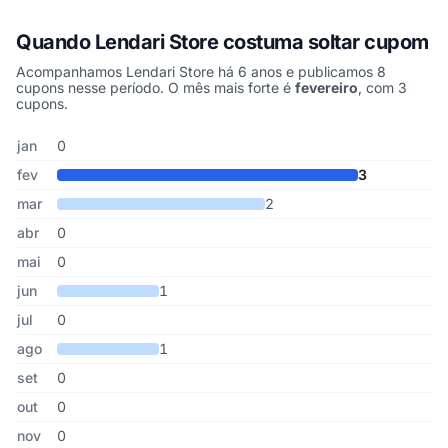
Quando Lendari Store costuma soltar cupom
Acompanhamos Lendari Store há 6 anos e publicamos 8
cupons nesse período. O mês mais forte é
fevereiro
, com 3
cupons.
Cupons de Lendari Store publicados por mês, somando os últimos
Mês
Cupons publicados
Desconto médio
jan
0
fev
3
mar
2
abr
0
mai
0
jun
1
jul
0
ago
1
set
0
out
0
nov
0