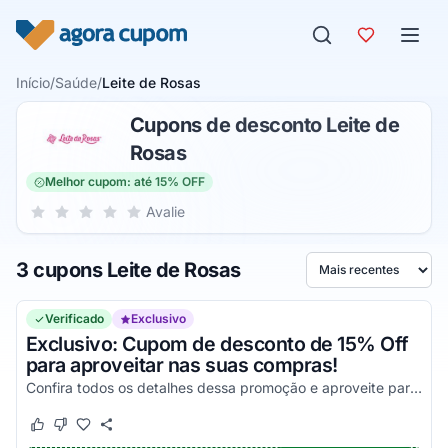
Pular para o conteúdo
Início
/
Saúde
/
Leite de Rosas
Cupons de desconto Leite de
Rosas
Melhor cupom: até 15% OFF
Sua nota para Leite de Rosas, de 1 a 5 estrelas
Avalie
1 estrela
2 estrelas
3 estrelas
4 estrelas
5 estrelas
3 cupons Leite de Rosas
Ordenar por
Verificado
Exclusivo
Exclusivo: Cupom de desconto de 15% Off
para aproveitar nas suas compras!
Confira todos os detalhes dessa promoção e aproveite para economizar agora mesmo!
Este cupom funcionou
Este cupom não funcionou