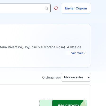
ojas
Enviar Cupom
 aparecem ao digitar 3 letras ou mais.
a Valentina, Joy, Zinco e Morena Rosa). A lista de
Ver mais
Ordenar por
Ver cupom
TLBH