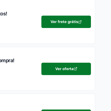
tos!
Ver frete grátis
Compra!
Ver oferta