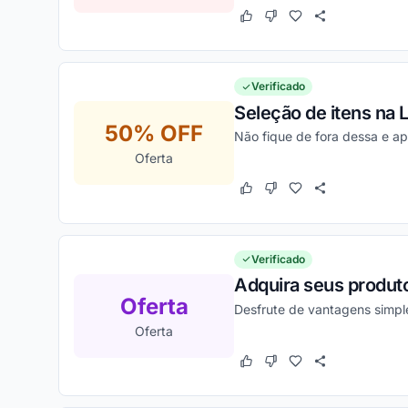
Este cupom funcionou
Este cupom não funcion
Verificado
Seleção de itens na L
50% OFF
Não fique de fora dessa e ap
Oferta
Este cupom funcionou
Este cupom não funcion
Verificado
Adquira seus produt
Oferta
Desfrute de vantagens simpl
Oferta
Este cupom funcionou
Este cupom não funcion