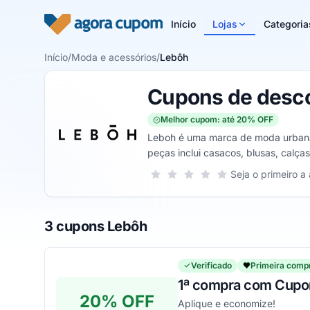
Pular para o conteúdo
Início
Lojas
Categoria
Início
/
Moda e acessórios
/
Lebôh
Cupons de desc
Melhor cupom: até 20% OFF
Leboh é uma marca de moda urbana 
peças inclui casacos, blusas, calças
Sua nota para Lebôh, de 1 a 5 estre
Seja o primeiro a 
1 estrela
2 estrelas
3 estrelas
4 estrelas
5 estrelas
3 cupons Lebôh
Verificado
Primeira comp
1ª compra com Cupo
20% OFF
Aplique e economize!