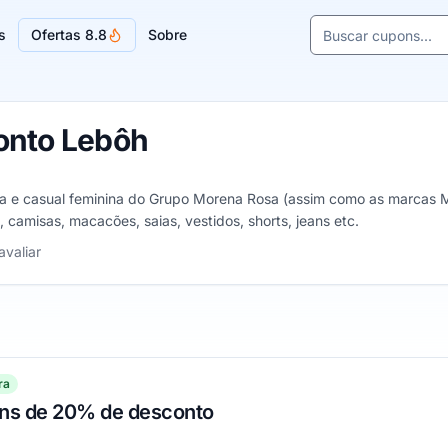
Buscar cupons e l
s
Ofertas 8.8
Sobre
Sugestões de lojas
onto Lebôh
e casual feminina do Grupo Morena Rosa (assim como as marcas Mari
, camisas, macacões, saias, vestidos, shorts, jeans etc.
las
avaliar
ra
ns de 20% de desconto