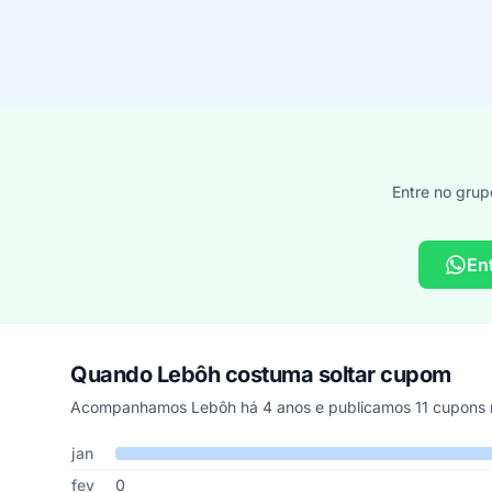
Entre no grup
En
Quando Lebôh costuma soltar cupom
Acompanhamos Lebôh há 4 anos e publicamos 11 cupons n
Cupons de Lebôh publicados por mês, somando os últimos
Mês
Cupons publicados
Desconto médio
jan
fev
0