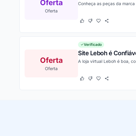
Oferta
Conheça as peças da marca 
Oferta
Este cupom funcionou
Este cupom não funcion
Verificado
Site Leboh é Confiáv
Oferta
A loja virtual Leboh é boa, c
Oferta
Este cupom funcionou
Este cupom não funcion