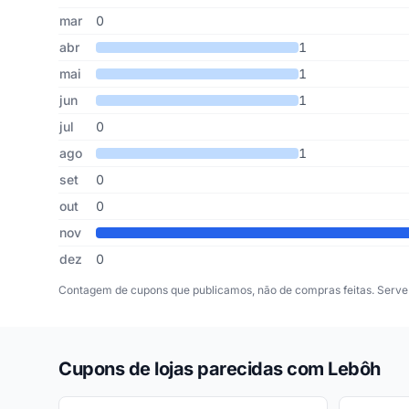
mar
0
abr
1
mai
1
jun
1
jul
0
ago
1
set
0
out
0
nov
dez
0
Contagem de cupons que publicamos, não de compras feitas. Serve 
Cupons de lojas parecidas com Lebôh