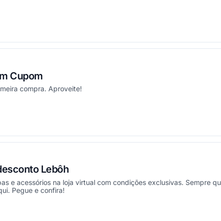
ou
om Cupom
imeira compra. Aproveite!
ou
desconto Lebôh
as e acessórios na loja virtual com condições exclusivas. Sempre q
i. Pegue e confira!
ou