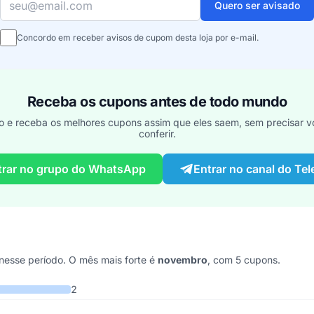
Quero ser avisado
Concordo em receber avisos de cupom desta loja por e-mail.
Receba os cupons antes de todo mundo
o e receba os melhores cupons assim que eles saem, sem precisar vo
conferir.
trar no grupo do WhatsApp
Entrar no canal do Te
esse período. O mês mais forte é
novembro
, com 5 cupons.
 4 anos
2