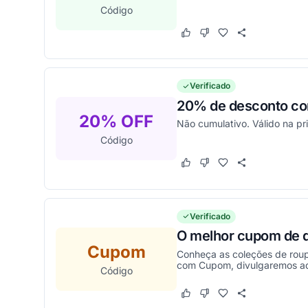
Código
Este cupom funcionou
Este cupom não funcion
Verificado
20% de desconto c
20% OFF
Não cumulativo. Válido na pr
Código
Este cupom funcionou
Este cupom não funcion
Verificado
O melhor cupom de 
Cupom
Conheça as coleções de roup
com Cupom, divulgaremos aqu
Código
Este cupom funcionou
Este cupom não funcion