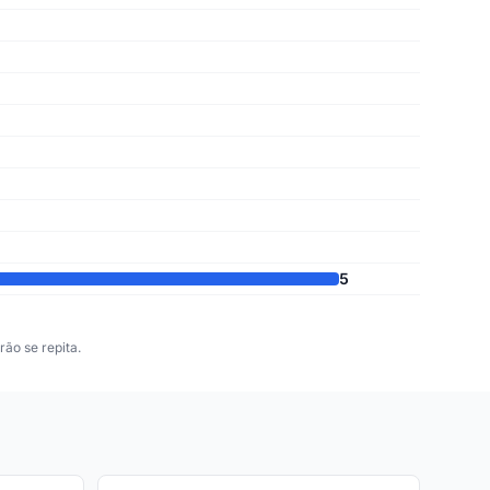
5
ão se repita.