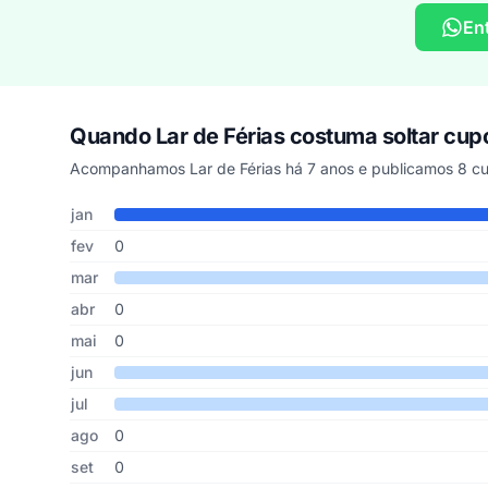
En
Quando Lar de Férias costuma soltar cu
Acompanhamos Lar de Férias há 7 anos e publicamos 8 cu
Cupons de Lar de Férias publicados por mês, somando os 
Mês
Cupons publicados
Desconto médio
jan
fev
0
mar
abr
0
mai
0
jun
jul
ago
0
set
0