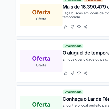
Mais de 16.390.479 o
Oferta
Faça buscas em locais de to
temporada.
Oferta
Este cupom funcionou
Este cupom não funcion
Verificado
O aluguel de tempora
Oferta
Em qualquer cidade ou país, 
Oferta
Este cupom funcionou
Este cupom não funcion
Verificado
Conheça o Lar de Fér
Oferta
Encontre o local perfeito pa