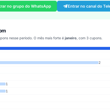
trar no grupo do WhatsApp
Entrar no canal do Te
pom
pons nesse período. O mês mais forte é
janeiro
, com 3 cupons.
últimos 7 anos
2
1
1