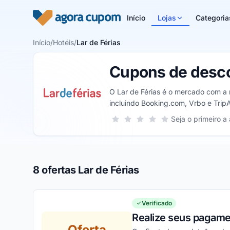
Pular para o conteúdo
Início
Lojas
Categoria
Início
/
Hotéis
/
Lar de Férias
Cupons de desco
O Lar de Férias é o mercado com a 
incluindo Booking.com, Vrbo e TripA
combinando preços, destinos, data
Sua nota para Lar de Férias, de 1 a 
Seja o primeiro a 
1 estrela
2 estrelas
3 estrelas
4 estrelas
5 estrelas
8 ofertas Lar de Férias
Verificado
Realize seus pagamen
Oferta