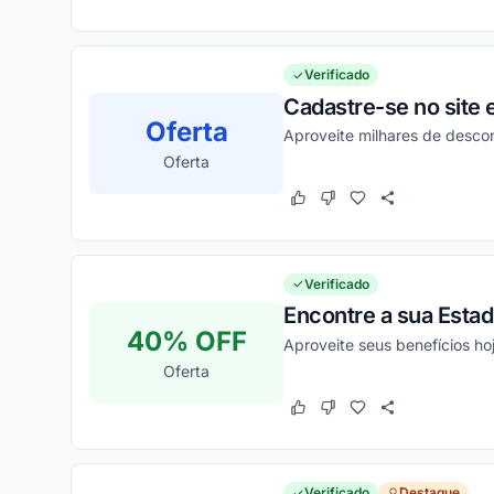
Verificado
Cadastre-se no site
Oferta
Aproveite milhares de desco
Oferta
Este cupom funcionou
Este cupom não funcion
Verificado
Encontre a sua Estad
40% OFF
Aproveite seus benefícios h
Oferta
Este cupom funcionou
Este cupom não funcion
Verificado
Destaque