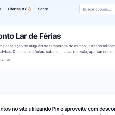
Buscar cupons e l
s
Ofertas 8.8
Sobre
Sugestões de lojas
nto Lar de Férias
maior seleção de aluguéis de temporada do mundo , listando milhões 
dvisor. De casas de férias, cabanas, casas de praia, apartamentos, 
s e comodidades para encontrar a acomodação perfeita para qualq
5 estrelas
avaliar
tos no site utilizando Pix e aproveite com descon