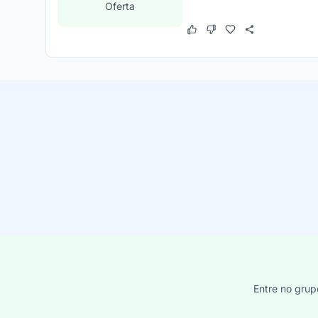
Oferta
Este cupom funcionou
Este cupom não funcion
Entre no grup