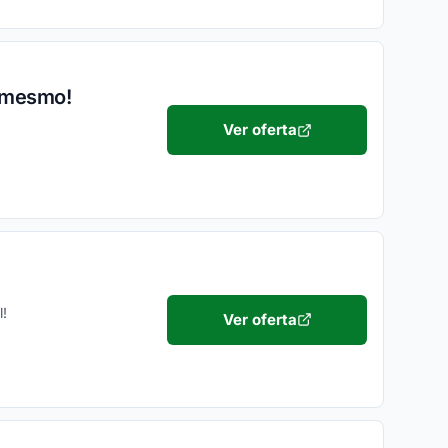
a mesmo!
Ver oferta
l!
Ver oferta