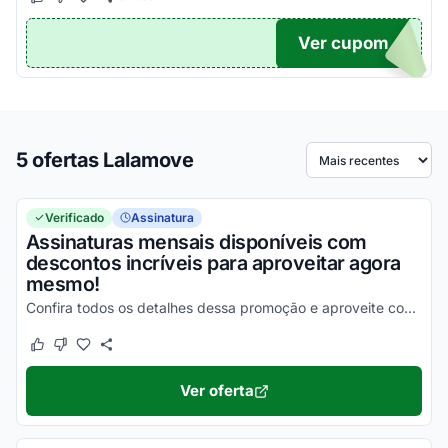
Este cupom funcionou
Este cupom não funcionou
Ver cupom
TICO
5 ofertas Lalamove
Ordenar por
Verificado
Assinatura
Assinaturas mensais disponíveis com
descontos incríveis para aproveitar agora
mesmo!
Confira todos os detalhes dessa promoção e aproveite com as melhores vantagens possíveis!
Este cupom funcionou
Este cupom não funcionou
Ver oferta