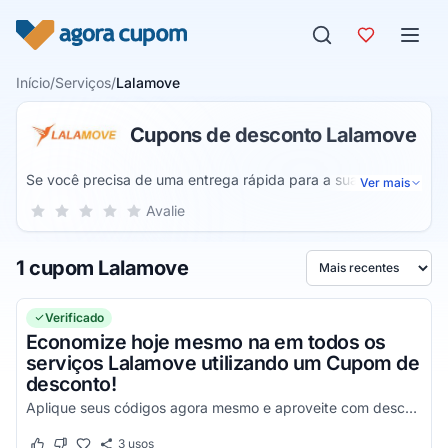
Pular para o conteúdo
Início
/
Serviços
/
Lalamove
Cupons de desconto Lalamove
Se você precisa de uma entrega rápida para a sua
Ver mais
empresa, de um transporte imediato, ou de motoristas que
Sua nota para Lalamove, de 1 a 5 estrelas
Avalie
1 estrela
2 estrelas
3 estrelas
4 estrelas
5 estrelas
complementem a sua renda, a Lalamove é a plataforma
ideal para todos os seus problemas, um site onde você irá
1 cupom Lalamove
encontrar diversas vantagens e irá aproveitar com
Ordenar por
benefícios únicos que somente a Lalamove é capaz de lhe
fornecer.
Verificado
Economize hoje mesmo na em todos os
serviços Lalamove utilizando um Cupom de
desconto!
Aplique seus códigos agora mesmo e aproveite com descontos simplesmente incríveis!
3
usos