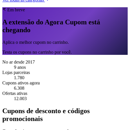
Em breve
A extensão do Agora Cupom está
chegando
Aplica o melhor cupom no carrinho.
Testa os cupons no carrinho por você.
No ar desde 2017
9 anos
Lojas parceiras
1.780
Cupons ativos agora
6.308
Ofertas ativas
12.003
Cupons de desconto e códigos
promocionais