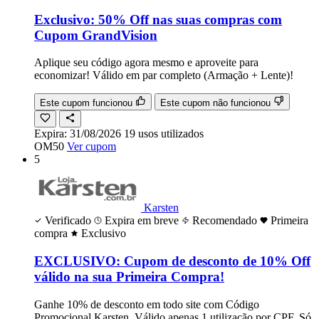
Exclusivo: 50% Off nas suas compras com
Cupom GrandVision
Aplique seu código agora mesmo e aproveite para
economizar! Válido em par completo (Armação + Lente)!
Este cupom funcionou
Este cupom não funcionou
Expira:
31/08/2026
19
usos
utilizados
OM50
Ver cupom
5
Karsten
Verificado
Expira em breve
Recomendado
Primeira
compra
Exclusivo
EXCLUSIVO: Cupom de desconto de 10% Off
válido na sua Primeira Compra!
Ganhe 10% de desconto em todo site com Código
Promocional Karsten. Válido apenas 1 utilização por CPF. Só