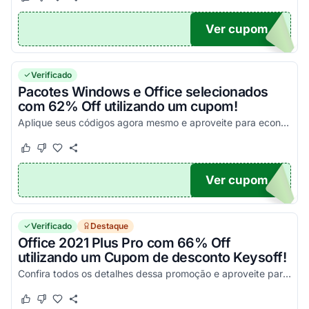
Este cupom funcionou
Este cupom não funcionou
Ver cupom
50
Verificado
Pacotes Windows e Office selecionados
com 62% Off utilizando um cupom!
Aplique seus códigos agora mesmo e aproveite para economizar da melhor maneira possível!
Este cupom funcionou
Este cupom não funcionou
Ver cupom
62
Verificado
Destaque
Office 2021 Plus Pro com 66% Off
utilizando um Cupom de desconto Keysoff!
Confira todos os detalhes dessa promoção e aproveite para economizar!
Este cupom funcionou
Este cupom não funcionou