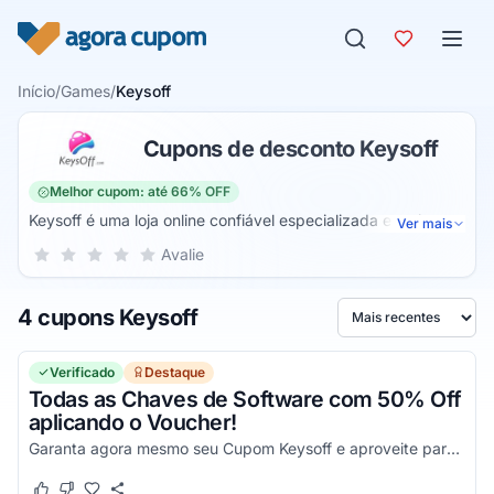
Pular para o conteúdo
Início
/
Games
/
Keysoff
Cupons de desconto Keysoff
Melhor cupom: até 66% OFF
Keysoff é uma loja online confiável especializada em chaves
Ver mais
de jogos e programas para PC. Com uma variedade de
Sua nota para Keysoff, de 1 a 5 estrelas
Avalie
1 estrela
2 estrelas
3 estrelas
4 estrelas
5 estrelas
produtos de qualidade e preços acessíveis, oferece uma
experiência de compra simples e rápida. Seu compromisso
4 cupons Keysoff
com a satisfação do cliente e suporte dedicado a tornam
Ordenar por
uma escolha confiável para quem busca chaves de ativação
de qualidade.
Verificado
Destaque
Todas as Chaves de Software com 50% Off
aplicando o Voucher!
Garanta agora mesmo seu Cupom Keysoff e aproveite para economizar!