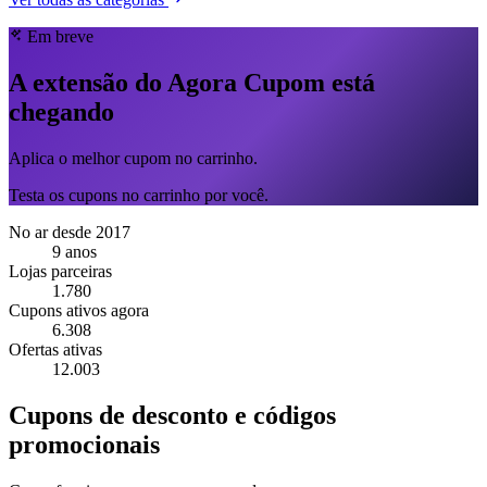
Em breve
A extensão do Agora Cupom está
chegando
Aplica o melhor cupom no carrinho.
Testa os cupons no carrinho por você.
No ar desde 2017
9 anos
Lojas parceiras
1.780
Cupons ativos agora
6.308
Ofertas ativas
12.003
Cupons de desconto e códigos
promocionais