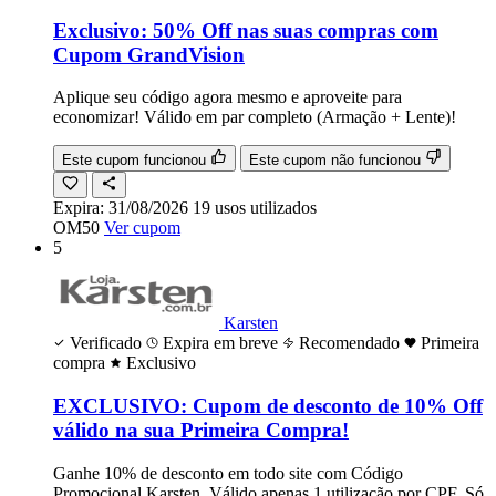
Exclusivo: 50% Off nas suas compras com
Cupom GrandVision
Aplique seu código agora mesmo e aproveite para
economizar! Válido em par completo (Armação + Lente)!
Este cupom funcionou
Este cupom não funcionou
Expira:
31/08/2026
19
usos
utilizados
OM50
Ver cupom
5
Karsten
Verificado
Expira em breve
Recomendado
Primeira
compra
Exclusivo
EXCLUSIVO: Cupom de desconto de 10% Off
válido na sua Primeira Compra!
Ganhe 10% de desconto em todo site com Código
Promocional Karsten. Válido apenas 1 utilização por CPF. Só