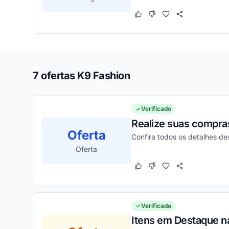
Este cupom funcionou
Este cupom não funcion
7 ofertas K9 Fashion
Verificado
Realize suas compra
Oferta
Confira todos os detalhes d
Oferta
Este cupom funcionou
Este cupom não funcion
Verificado
Itens em Destaque na