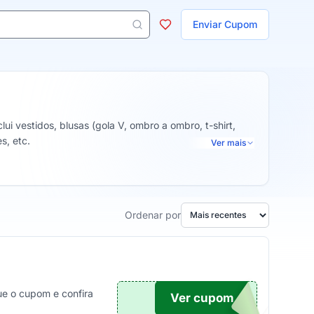
ojas
Enviar Cupom
 aparecem ao digitar 3 letras ou mais.
lui vestidos, blusas (gola V, ombro a ombro, t-shirt,
s, etc.
Ver mais
Ordenar por
ue o cupom e confira
Ver cupom
TICO