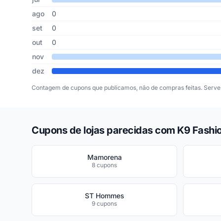
ago
0
set
0
out
0
nov
dez
Contagem de cupons que publicamos, não de compras feitas. Serve 
Cupons de lojas parecidas com K9 Fashi
Mamorena
8 cupons
ST Hommes
9 cupons