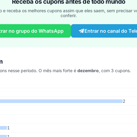
Receba os cupons antes de todo mundo
o e receba os melhores cupons assim que eles saem, sem precisar vo
conferir.
trar no grupo do WhatsApp
Entrar no canal do Te
m
ns nesse período. O mês mais forte é
dezembro
, com 3 cupons.
timos 6 anos
2
1
1