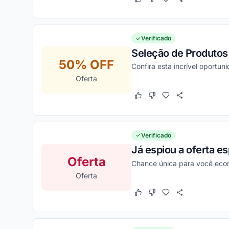
Este cupom funcionou
Este cupom não funcion
Verificado
Seleção de Produtos 
50% OFF
Confira esta incrível oportun
Oferta
Este cupom funcionou
Este cupom não funcion
Verificado
Já espiou a oferta e
Oferta
Chance única para você eco
Oferta
Este cupom funcionou
Este cupom não funcion