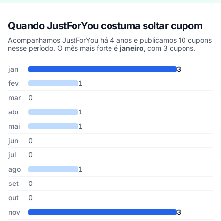
Quando JustForYou costuma soltar cupom
Acompanhamos JustForYou há 4 anos e publicamos 10 cupons
nesse período. O mês mais forte é
janeiro
, com 3 cupons.
Cupons de JustForYou publicados por mês, somando os últimos 4
Mês
Cupons publicados
Desconto médio
jan
3
fev
1
mar
0
abr
1
mai
1
jun
0
jul
0
ago
1
set
0
out
0
nov
3