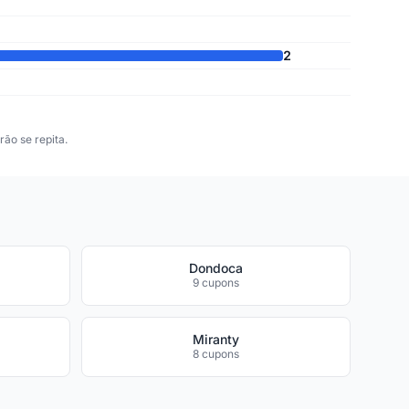
2
ão se repita.
Dondoca
9 cupons
Miranty
8 cupons