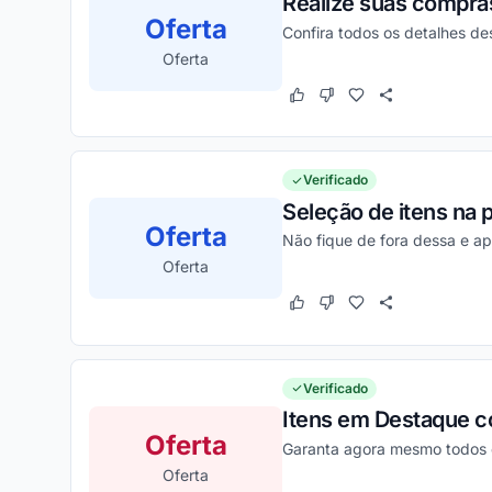
Realize suas compra
Oferta
Confira todos os detalhes d
Oferta
Este cupom funcionou
Este cupom não funcion
Verificado
Seleção de itens na 
Oferta
Não fique de fora dessa e ap
Oferta
Este cupom funcionou
Este cupom não funcion
Verificado
Itens em Destaque co
Oferta
Garanta agora mesmo todos o
Oferta