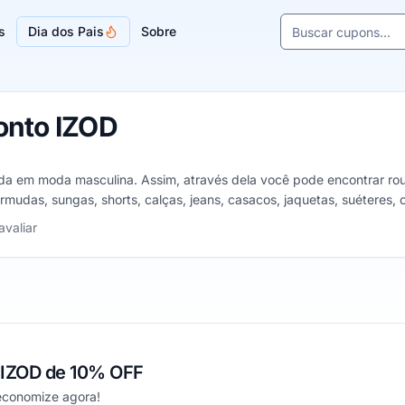
Buscar cupons e l
s
Dia dos Pais
Sobre
Sugestões de lojas
onto IZOD
zada em moda masculina. Assim, através dela você pode encontrar ro
mudas, sungas, shorts, calças, jeans, casacos, jaquetas, suéteres, c
as
avaliar
IZOD de 10% OFF
economize agora!