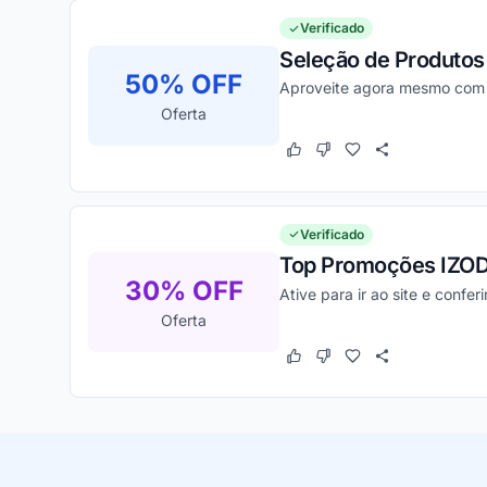
Verificado
Seleção de Produtos 
50% OFF
Aproveite agora mesmo com m
Oferta
Este cupom funcionou
Este cupom não funcion
Verificado
Top Promoções IZO
30% OFF
Ative para ir ao site e confe
Oferta
Este cupom funcionou
Este cupom não funcion