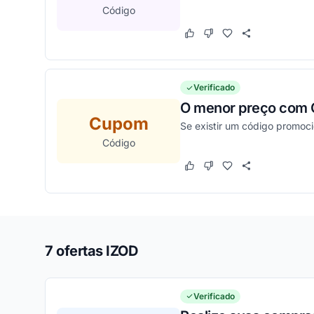
Código
Este cupom funcionou
Este cupom não funcion
Verificado
O menor preço com
Cupom
Se existir um código promoci
Código
Este cupom funcionou
Este cupom não funcion
7 ofertas IZOD
Verificado