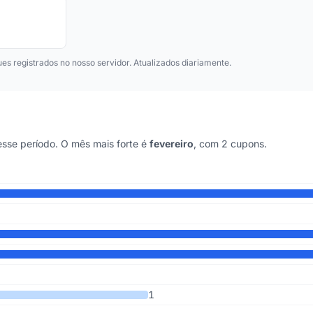
ues registrados no nosso servidor. Atualizados diariamente.
se período. O mês mais forte é
fevereiro
, com 2 cupons.
5 anos
1