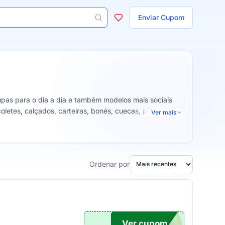
ojas
Enviar Cupom
 aparecem ao digitar 3 letras ou mais.
upas para o dia a dia e também modelos mais sociais
oletes, calçados, carteiras, bonés, cuecas, pijamas,
Ver mais
Ordenar por
Ver cupom
MPRA