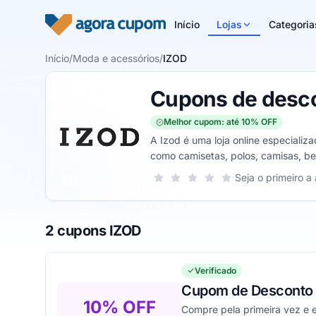
Pular para o conteúdo
Início
Lojas
Categoria
Início
/
Moda e acessórios
/
IZOD
Cupons de desc
Melhor cupom: até 10% OFF
A Izod é uma loja online especiali
como camisetas, polos, camisas, ber
coletes, gravatas, e muito mais.
Sua nota para IZOD, de 1 a 5 estrel
Seja o primeiro a 
1 estrela
2 estrelas
3 estrelas
4 estrelas
5 estrelas
2 cupons IZOD
Verificado
Cupom de Desconto 
10% OFF
Compre pela primeira vez e 