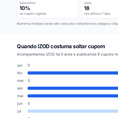
Descontos
Usos
10%
18
no cupom vigente
nos últimos 7 dias
Números medidos neste site: votos dos visitantes nos códigos e cliq
Quando IZOD costuma soltar cupom
Acompanhamos IZOD há 5 anos e publicamos 9 cupons nes
Cupons de IZOD publicados por mês, somando os últimos 
Mês
Cupons publicados
Desconto médio
jan
0
fev
mar
0
abr
mai
jun
0
jul