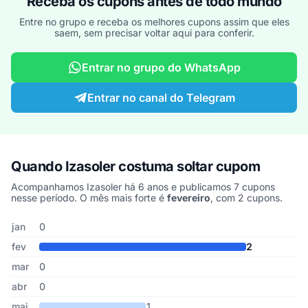
Receba os cupons antes de todo mundo
Entre no grupo e receba os melhores cupons assim que eles
saem, sem precisar voltar aqui para conferir.
Entrar no grupo do WhatsApp
Entrar no canal do Telegram
Quando Izasoler costuma soltar cupom
Acompanhamos Izasoler há 6 anos e publicamos 7 cupons
nesse período. O mês mais forte é
fevereiro
, com 2 cupons.
Cupons de Izasoler publicados por mês, somando os últimos 6 an
Mês
Cupons publicados
Desconto médio
jan
0
fev
2
mar
0
abr
0
mai
1