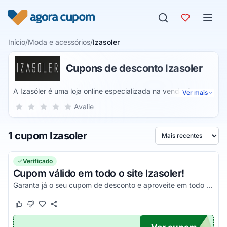
Pular para o conteúdo
Início
/
Moda e acessórios
/
Izasoler
Cupons de desconto Izasoler
A Izasóler é uma loja online especializada na venda de
Ver mais
artigos em prata. Dessa forma, você pode realizar a compra
Sua nota para Izasoler, de 1 a 5 estrelas
Avalie
1 estrela
2 estrelas
3 estrelas
4 estrelas
5 estrelas
de diversos produtos e acessórios em prata como melhor
custo do mercado. Assim, suas produções estarão sempre
1 cupom Izasoler
belas e com produtos exclusivos.
Ordenar por
Verificado
Cupom válido em todo o site Izasoler!
Garanta já o seu cupom de desconto e aproveite em todo o site Izasoler!
Este cupom funcionou
Este cupom não funcionou