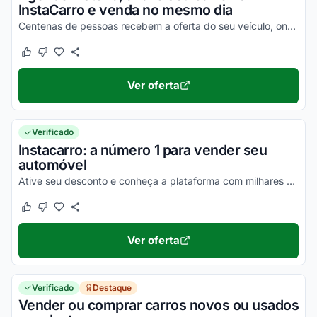
InstaCarro e venda no mesmo dia
Centenas de pessoas recebem a oferta do seu veículo, onde as chances de venda instantânea é muito alta. Valor justo no seu veículo e venda relâmpago é com Instacarro!
Este cupom funcionou
Este cupom não funcionou
Ver oferta
Verificado
Instacarro: a número 1 para vender seu
automóvel
Ative seu desconto e conheça a plataforma com milhares de concessionárias que disputam seu carro.
Este cupom funcionou
Este cupom não funcionou
Ver oferta
Verificado
Destaque
Vender ou comprar carros novos ou usados