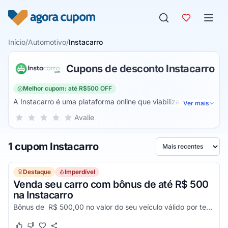
Pular para o conteúdo
Início
/
Automotivo
/
Instacarro
Cupons de desconto Instacarro
Melhor cupom: até R$500 OFF
A Instacarro é uma plataforma online que viabiliza negócios
Ver mais
rápidos e seguros de carros usados no Brasil, ajudando a
Sua nota para Instacarro, de 1 a 5 estrelas
Avalie
1 estrela
2 estrelas
3 estrelas
4 estrelas
5 estrelas
pessoas que querem vender seus carros com o melhor
preço e o mais rápido possível, através da Instacarro você
1 cupom Instacarro
pode vender o seu carro usado no mesmo dia em que entrar
Ordenar por
em contato, de uma forma rápida e com valores que vão
satisfazer a sua venda.
Destaque
Imperdível
Venda seu carro com bônus de até R$ 500
na Instacarro
Bônus de R$ 500,00 no valor do seu veículo válido por tempo limitado. Consulte condições e períodos no site e aproveite!