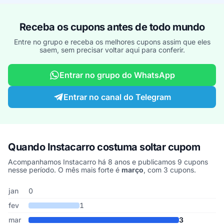
Receba os cupons antes de todo mundo
Entre no grupo e receba os melhores cupons assim que eles
saem, sem precisar voltar aqui para conferir.
Entrar no grupo do WhatsApp
Entrar no canal do Telegram
Quando Instacarro costuma soltar cupom
Acompanhamos Instacarro há 8 anos e publicamos 9 cupons
nesse período. O mês mais forte é
março
, com 3 cupons.
Cupons de Instacarro publicados por mês, somando os últimos 8 
Mês
Cupons publicados
Desconto médio
jan
0
fev
1
mar
3