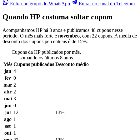
Entrar no grupo do WhatsApp
Entrar no canal do Telegram
Quando HP costuma soltar cupom
Acompanhamos HP há 8 anos e publicamos 48 cupons nesse
período. O mês mais forte é
novembro
, com 22 cupons. A média de
desconto dos cupons percentuais é de 15%.
Cupons da HP publicados por mês,
somando os últimos 8 anos
Mês
Cupons publicados
Desconto médio
jan
4
fev
0
mar
2
abr
2
mai
3
jun
0
jul
12
13%
ago
1
set
1
out
1
nov
22
13%