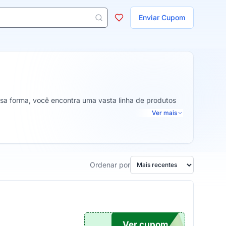
ojas
Enviar Cupom
 aparecem ao digitar 3 letras ou mais.
ssa forma, você encontra uma vasta linha de produtos
Ver mais
Ordenar por
Ver cupom
ECO