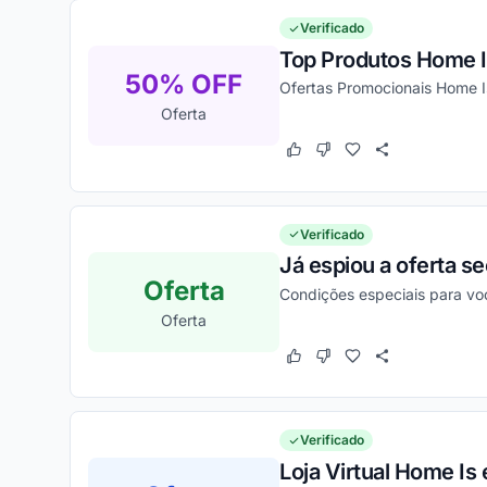
Verificado
Top Produtos Home 
50% OFF
Ofertas Promocionais Home I
Oferta
Este cupom funcionou
Este cupom não funcion
Verificado
Já espiou a oferta s
Oferta
Condições especiais para vo
Oferta
Este cupom funcionou
Este cupom não funcion
Verificado
Loja Virtual Home Is