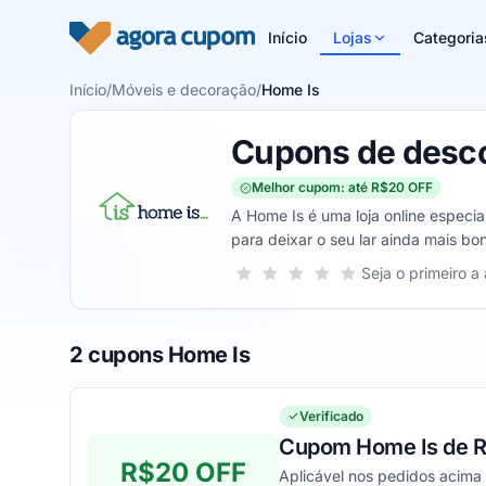
Pular para o conteúdo
Início
Lojas
Categoria
Início
/
Móveis e decoração
/
Home Is
Cupons de desc
Melhor cupom: até R$20 OFF
A Home Is é uma loja online especi
para deixar o seu lar ainda mais bon
Sua nota para Home Is, de 1 a 5 est
Seja o primeiro a 
1 estrela
2 estrelas
3 estrelas
4 estrelas
5 estrelas
2 cupons Home Is
Verificado
Cupom Home Is de R
R$20 OFF
Aplicável nos pedidos acima d