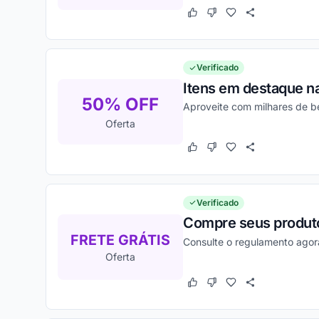
Este cupom funcionou
Este cupom não funcion
Verificado
Itens em destaque na
50% OFF
Aproveite com milhares de b
Oferta
Este cupom funcionou
Este cupom não funcion
Verificado
Compre seus produtos
FRETE GRÁTIS
Consulte o regulamento agor
Oferta
Este cupom funcionou
Este cupom não funcion