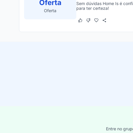
Oferta
Sem dúvidas Home Is é confi
para ter certeza!
Oferta
Este cupom funcionou
Este cupom não funcion
Entre no grup