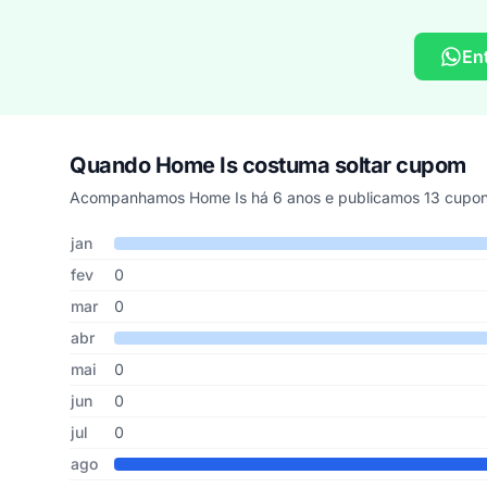
En
Quando Home Is costuma soltar cupom
Acompanhamos Home Is há 6 anos e publicamos 13 cupons
Cupons de Home Is publicados por mês, somando os últim
Mês
Cupons publicados
Desconto médio
jan
fev
0
mar
0
abr
mai
0
jun
0
jul
0
ago