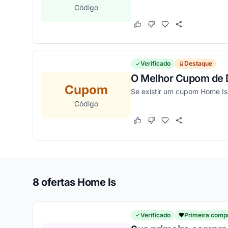
Código
Este cupom funcionou
Este cupom não funcion
Verificado
Destaque
O Melhor Cupom de 
Cupom
Se existir um cupom Home Is,
Código
Este cupom funcionou
Este cupom não funcion
8 ofertas Home Is
Verificado
Primeira comp