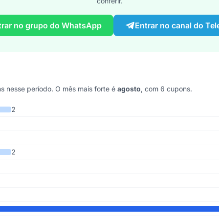
conferir.
trar no grupo do WhatsApp
Entrar no canal do Te
 nesse período. O mês mais forte é
agosto
, com 6 cupons.
os 6 anos
2
2