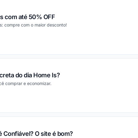
Is com até 50% OFF
s: compre com o maior desconto!
ou
ecreta do dia Home Is?
cê comprar e economizar.
ou
 é Confiável? O site é bom?