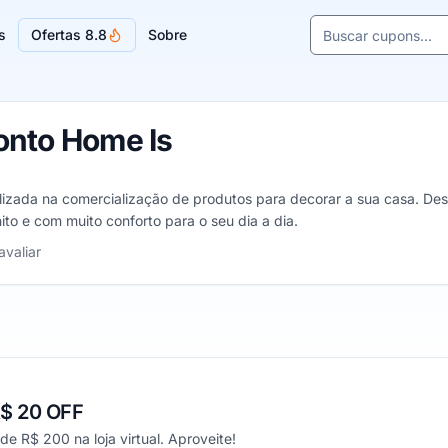
Buscar cupons e l
s
Ofertas 8.8
Sobre
Sugestões de lojas
onto Home Is
alizada na comercialização de produtos para decorar a sua casa. De
ito e com muito conforto para o seu dia a dia.
relas
avaliar
$ 20 OFF
e R$ 200 na loja virtual. Aproveite!