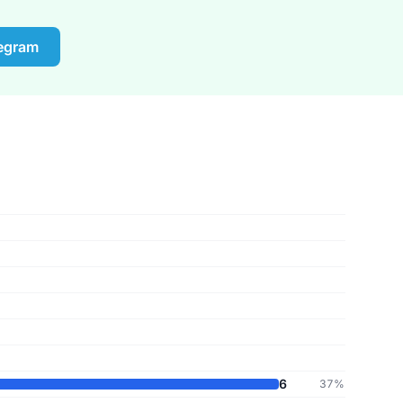
legram
6
37%