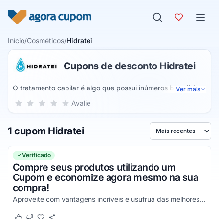
Pular para o conteúdo
Início
/
Cosméticos
/
Hidratei
Cupons de desconto Hidratei
O tratamento capilar é algo que possui inúmeros benefícios,
Ver mais
mas para isso é necessário o uso de produtos de grande
Sua nota para Hidratei, de 1 a 5 estrelas
Avalie
1 estrela
2 estrelas
3 estrelas
4 estrelas
5 estrelas
qualidade, assim como os da Hidratei, uma empresa de alta
qualidade que já atua neste ramo de cosméticos e produtos
1 cupom Hidratei
capilares há diversos anos, e que sem dúvidas irá lhe
Ordenar por
entregar os mais diversos benefícios a partir de todos os
seus produtos disponíveis.
Verificado
Compre seus produtos utilizando um
Cupom e economize agora mesmo na sua
compra!
Aproveite com vantagens incríveis e usufrua das melhores vantagens através do seu cupom de desconto!