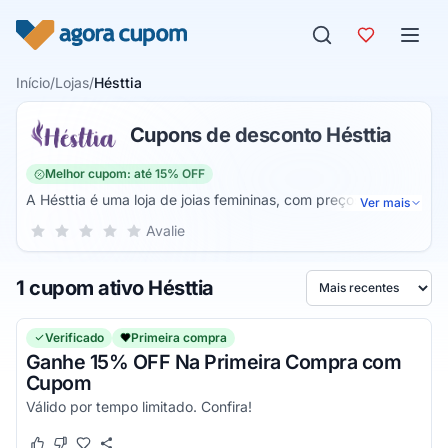
Pular para o conteúdo
Início
/
Lojas
/
Hésttia
Cupons de desconto Hésttia
Melhor cupom: até 15% OFF
A Hésttia é uma loja de joias femininas, com preços e
Ver mais
valores muito acessíveis, e diversos modelos para você
Sua nota para Hésttia, de 1 a 5 estrelas
Avalie
1 estrela
2 estrelas
3 estrelas
4 estrelas
5 estrelas
escolher a opção que desejar. A Hésttia tem como missão
fazer parte da sua vida, trazendo sempre bem-estar,
1 cupom ativo Hésttia
confiança, inspiração e valorização da sua beleza. Com
Ordenar por
produtos de qualidade que vão inspirar você todos os dias
e fazer você se sentir diferente.
Verificado
Primeira compra
Ganhe 15% OFF Na Primeira Compra com
Cupom
Válido por tempo limitado. Confira!