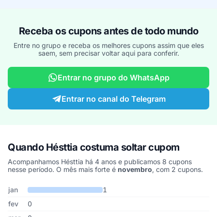
Receba os cupons antes de todo mundo
Entre no grupo e receba os melhores cupons assim que eles
saem, sem precisar voltar aqui para conferir.
Entrar no grupo do WhatsApp
Entrar no canal do Telegram
Quando Hésttia costuma soltar cupom
Acompanhamos Hésttia há 4 anos e publicamos 8 cupons
nesse período. O mês mais forte é
novembro
, com 2 cupons.
Cupons de Hésttia publicados por mês, somando os últimos 4 ano
Mês
Cupons publicados
Desconto médio
jan
1
fev
0