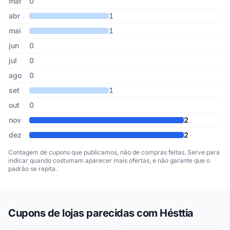
mar
0
abr
1
mai
1
jun
0
jul
0
ago
0
set
1
out
0
nov
2
dez
2
Contagem de cupons que publicamos, não de compras feitas. Serve para
indicar quando costumam aparecer mais ofertas, e não garante que o
padrão se repita.
Cupons de lojas parecidas com Hésttia