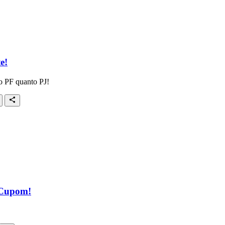
e!
to PF quanto PJ!
 Cupom!