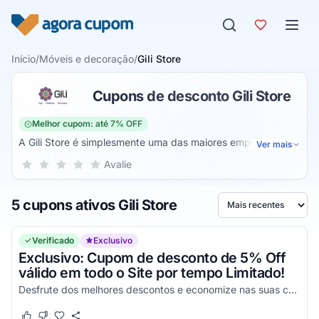
Pular para o conteúdo
Início
/
Móveis e decoração
/
Gili Store
Cupons de desconto Gili Store
Melhor cupom: até 7% OFF
A Gili Store é simplesmente uma das maiores empresas e
Ver mais
lojas online de tapetes, almofadas, quadros e itens de
Sua nota para Gili Store, de 1 a 5 estrelas
Avalie
1 estrela
2 estrelas
3 estrelas
4 estrelas
5 estrelas
decoração voltados para o mundo da meditação, um nome
que já atua nesse ramo há diversos anos, e que certamente
5 cupons ativos Gili Store
será capaz de lhe fornecer as melhores vantagens possíveis
Ordenar por
através da incrível qualidade presente em todos os seus
produtos disponíveis na sua loja online.
Verificado
Exclusivo
Exclusivo: Cupom de desconto de 5% Off
válido em todo o Site por tempo Limitado!
Desfrute dos melhores descontos e economize nas suas compras de uma forma simples utilizando seus cupons de desconto!