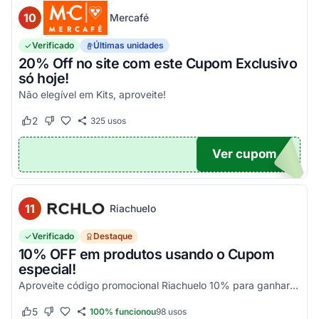
10
Mercafé
Verificado
Últimas unidades
20% Off no site com este Cupom Exclusivo
só hoje!
Não elegível em Kits, aproveite!
2
325
usos
Este cupom funcionou
Este cupom não funcionou
Ver cupom
OM20
11
Riachuelo
Verificado
Destaque
10% OFF em produtos usando o Cupom
especial!
Aproveite código promocional Riachuelo 10% para ganhar esse desconto em compras. Não cumulatios e somente para produtos vendidos e entregues pela Riachuelo, com exceção das categor...
5
100% funcionou
98
usos
Este cupom funcionou
Este cupom não funcionou