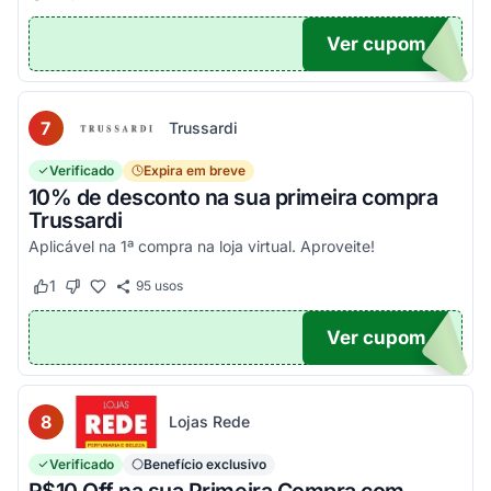
Ver cupom
EIRA
7
Trussardi
Verificado
Expira em breve
10% de desconto na sua primeira compra
Trussardi
Aplicável na 1ª compra na loja virtual. Aproveite!
1
95
usos
Este cupom funcionou
Este cupom não funcionou
Ver cupom
OM10
8
Lojas Rede
Verificado
Benefício exclusivo