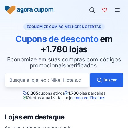
Pular para o conteúdo
ECONOMIZE COM AS MELHORES OFERTAS
Cupons de desconto
em
+1.780 lojas
Economize em suas compras com códigos
promocionais verificados.
Buscar cupons por loja
Buscar
6.305
cupons ativos
1.780
lojas parceiras
Ofertas atualizadas hoje
como verificamos
Lojas em destaque
As lojas com mais cupons hoje.