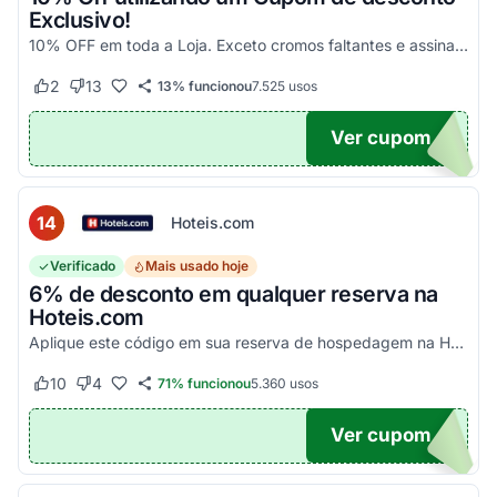
Exclusivo!
10% OFF em toda a Loja. Exceto cromos faltantes e assinaturas. Aproveite essa exclusividade!
2
13
13% funcionou
7.525
usos
Este cupom funcionou
Este cupom não funcionou
Ver cupom
UPOM
14
Hoteis.com
Verificado
Mais usado hoje
6% de desconto em qualquer reserva na
Hoteis.com
Aplique este código em sua reserva de hospedagem na Hoteis.com para obter 6% de desconto em estabelecimentos participantes da promoção.
10
4
71% funcionou
5.360
usos
Este cupom funcionou
Este cupom não funcionou
Ver cupom
POM6