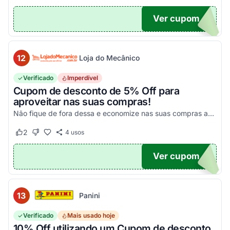
Ver cupom
10
12
Loja do Mecânico
Verificado
Imperdível
Cupom de desconto de 5% Off para
aproveitar nas suas compras!
Não fique de fora dessa e economize nas suas compras agora mesmo!
2
4
usos
Este cupom funcionou
Este cupom não funcionou
Ver cupom
DO5
13
Panini
Verificado
Mais usado hoje
10% Off utilizando um Cupom de desconto