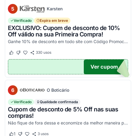
5
Karsten
Verificado
Expira em breve
EXCLUSIVO: Cupom de desconto de 10%
Off válido na sua Primeira Compra!
Ganhe 10% de desconto em todo site com Código Promocional Karsten. Válido apenas 1 utilização por CPF. Só aqui no Agora Cupom você economiza tanto!
330
usos
Este cupom funcionou
Este cupom não funcionou
Ver cupom
OM10
6
O Boticário
Verificado
Qualidade confirmada
Cupom de desconto de 5% Off nas suas
compras!
Não fique de fora dessa e economize da melhor maneira possível! Válido somente nessa seleção!
1
3
usos
Este cupom funcionou
Este cupom não funcionou