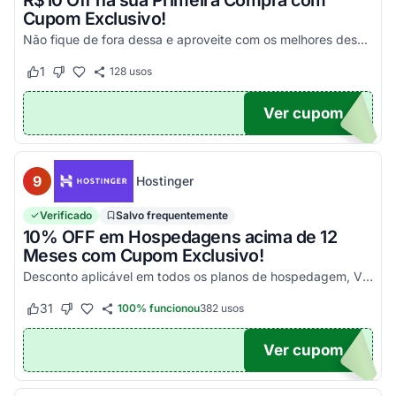
R$10 Off na sua Primeira Compra com
Cupom Exclusivo!
Não fique de fora dessa e aproveite com os melhores descontos! Válido em compras acima de R$100!
1
128
usos
Este cupom funcionou
Este cupom não funcionou
Ver cupom
UPOM
9
Hostinger
Verificado
Salvo frequentemente
10% OFF em Hospedagens acima de 12
Meses com Cupom Exclusivo!
Desconto aplicável em todos os planos de hospedagem, VPS e Cloud, maiores que 12 meses. Aproveite!
31
100% funcionou
382
usos
Este cupom funcionou
Este cupom não funcionou
Ver cupom
UPOM