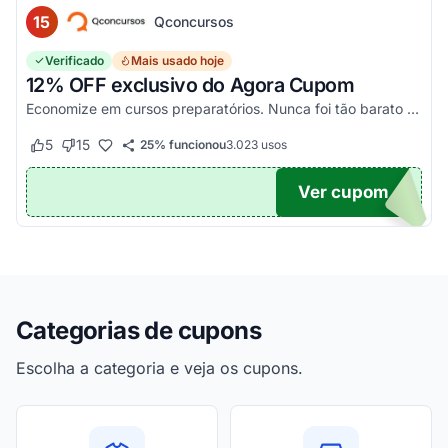
15
Qconcursos
Verificado
Mais usado hoje
12% OFF exclusivo do Agora Cupom
Economize em cursos preparatórios. Nunca foi tão barato estudar e mudar a sua carreira!
5
15
25% funcionou
3.023
usos
Este cupom funcionou
Este cupom não funcionou
Ver cupom
OM12
Categorias de cupons
Escolha a categoria e veja os cupons.