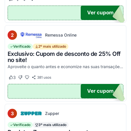
Este cupom funcionou
Este cupom não funcionou
Ver cupom
POM6
2
Remessa Online
Verificado
2º mais utilizado
Exclusivo: Cupom de desconto de 25% Off
no site!
Aproveite o quanto antes e economize nas suas transações, tanto PF quanto PJ!
3
381
usos
Este cupom funcionou
Este cupom não funcionou
Ver cupom
OM25
3
Zupper
Verificado
3º mais utilizado