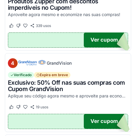
Produtos Zupper com descontos
imperdíveis no Cupom!
Aproveite agora mesmo e economize nas suas compras!
339
usos
Este cupom funcionou
Este cupom não funcionou
Ver cupom
.
4
GrandVision
Verificado
Expira em breve
Exclusivo: 50% Off nas suas compras com
Cupom GrandVision
Aplique seu código agora mesmo e aproveite para economizar! Válido em par completo (Armação + Lente)!
19
usos
Este cupom funcionou
Este cupom não funcionou
Ver cupom
OM50