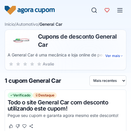
Pular para o conteúdo
Início
/
Automotivo
/
General Car
Cupons de desconto General
Car
A General Car é uma mecânica e loja online de peças
Ver mais
automotivas, onde você pode comprar a sua peça com total
Sua nota para General Car, de 1 a 5 estrelas
Avalie
1 estrela
2 estrelas
3 estrelas
4 estrelas
5 estrelas
segurança e qualidade, além de receber um atendimento
ótimo por ser uma empresa que já está no mercado a mais
1 cupom General Car
de 2 décadas, sempre com excelência em seus serviços e
Ordenar por
uma alta qualidade, sendo hoje um dos maiores
fornecedores de grandes lojistas brasileiros.
Verificado
Destaque
Todo o site General Car com desconto
utilizando este cupom!
Pegue seu cupom e garanta agora mesmo este desconto!
Este cupom funcionou
Este cupom não funcionou