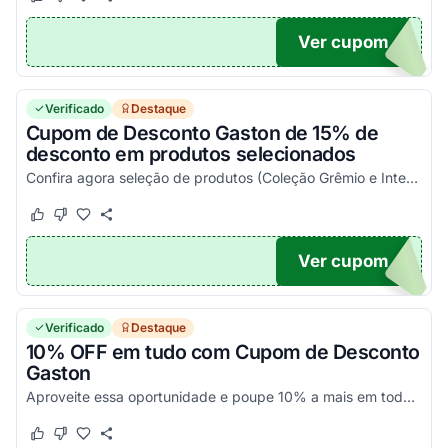
Este cupom funcionou
Este cupom não funcionou
Ver cupom
OM15
Verificado
Destaque
Cupom de Desconto Gaston de 15% de
desconto em produtos selecionados
Confira agora seleção de produtos (Coleção Grêmio e Inter) com 15% de desconto com Cupom Gaston. Confira as condições no site e aproveite agora!
Este cupom funcionou
Este cupom não funcionou
Ver cupom
ENAL
Verificado
Destaque
10% OFF em tudo com Cupom de Desconto
Gaston
Aproveite essa oportunidade e poupe 10% a mais em todas as compras com Cupom Gaston. Pegue o código promocional e aplique agora!
Este cupom funcionou
Este cupom não funcionou