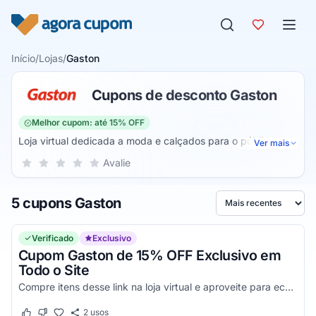
Pular para o conteúdo
Início
/
Lojas
/
Gaston
Cupons de desconto Gaston
Melhor cupom: até 15% OFF
Loja virtual dedicada a moda e calçados para o público
Ver mais
infantil, mulheres e homens, a Gaston tem uma lista de
Sua nota para Gaston, de 1 a 5 estrelas
Avalie
1 estrela
2 estrelas
3 estrelas
4 estrelas
5 estrelas
produtos vendidos que envolve sapatos, botas, tênis
casuais e esportivos, pantufas, chuteiras, sapatênis,
5 cupons Gaston
sandálias e mais. No departamento de acessórios, há meias,
Ordenar por
carteiras, meiões de futebol e cintos. A loja também conta
com uma seção de outlet.
Verificado
Exclusivo
Cupom Gaston de 15% OFF Exclusivo em
Todo o Site
Compre itens desse link na loja virtual e aproveite para economizar mais 15% com código promocional. Exceto linha Skechers, New Balance, Adidas Ultraboost, Asics Kayano, Asics Nova...
2
usos