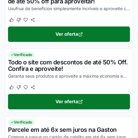
de até 50% off para aproveitar!
Usufrua de benefícios simplesmente incríveis e aproveite com vantagens únicas em todas as suas compras!
Este cupom funcionou
Este cupom não funcionou
Ver oferta
Verificado
Todo o site com descontos de até 50% Off.
Confira e aproveite!
Garanta seus produtos e aproveite a máxima economia em todo o site agora mesmo!
Este cupom funcionou
Este cupom não funcionou
Ver oferta
Verificado
Parcele em até 6x sem juros na Gaston
Compre e pague no cartão de crédito em até 6x sem juros. Aproveite!