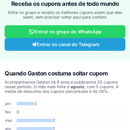
Receba os cupons antes de todo mundo
Entre no grupo e receba os melhores cupons assim que eles
saem, sem precisar voltar aqui para conferir.
Entrar no grupo do WhatsApp
Entrar no canal do Telegram
Quando Gaston costuma soltar cupom
Acompanhamos Gaston há 8 anos e publicamos 20 cupons
nesse período. O mês mais forte é
agosto
, com 5 cupons. A
média de desconto dos cupons percentuais é de 26%.
Cupons de Gaston publicados por mês, somando os últimos 8 ano
Mês
Cupons publicados
Desconto médio
jan
1
fev
0
mar
2
abr
2