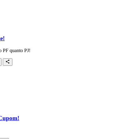
e!
to PF quanto PJ!
 Cupom!