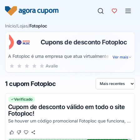
Pular para o conteúdo
Início
/
Lojas
/
Fotoploc
Cupons de desconto Fotoploc
A Fotoploc é uma empresa que atua virtualmente e se
Ver mais
especializou em álbuns personalizados. Esses podem ser
Sua nota para Fotoploc, de 1 a 5 estrelas
Avalie
1 estrela
2 estrelas
3 estrelas
4 estrelas
5 estrelas
dados de presente ou servirem de recordação de
momentos especiais. É possível optar por alguns modelos já
1 cupom Fotoploc
prontos ou então personalizar por completo e receber na
Ordenar por
sua casa impresso e pronto para uso.
Verificado
Cupom de desconto válido em todo o site
Fotoploc!
Se houver um código promocional Fotoploc que funciona, ele estará aqui na nossa página. Pegue o voucher e confira agora!
Este cupom funcionou
Este cupom não funcionou