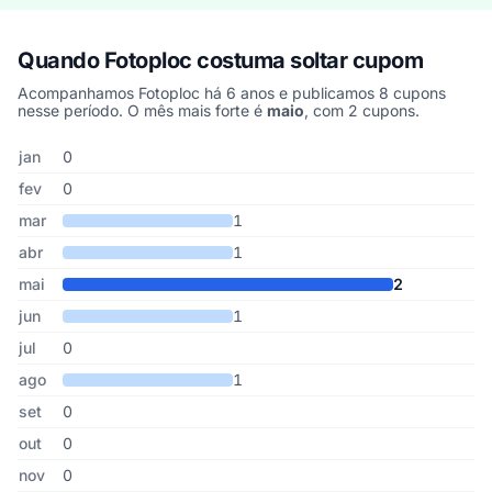
Quando Fotoploc costuma soltar cupom
Acompanhamos Fotoploc há 6 anos e publicamos 8 cupons
nesse período. O mês mais forte é
maio
, com 2 cupons.
Cupons de Fotoploc publicados por mês, somando os últimos 6 a
Mês
Cupons publicados
Desconto médio
jan
0
fev
0
mar
1
abr
1
mai
2
jun
1
jul
0
ago
1
set
0
out
0
nov
0