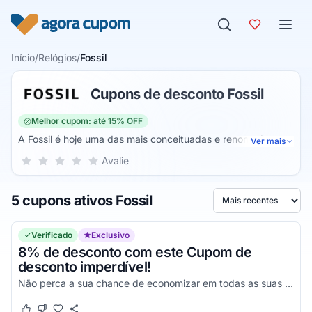
Pular para o conteúdo
Início
/
Relógios
/
Fossil
Cupons de desconto Fossil
Melhor cupom: até 15% OFF
A Fossil é hoje uma das mais conceituadas e renomadas
Ver mais
empresas no segmento relojoeiro, uma loja online de
Sua nota para Fossil, de 1 a 5 estrelas
Avalie
1 estrela
2 estrelas
3 estrelas
4 estrelas
5 estrelas
altíssima qualidade onde você encontra produtos com um
excelente custo-benefício, contando com uma grande
5 cupons ativos Fossil
diversidade de modelos e que possuem valores
Ordenar por
extremamente acessíveis para que você possa economizar,
algo que pode ficar ainda melhor utilizando um Cupom de
Verificado
Exclusivo
desconto Fossil.
8% de desconto com este Cupom de
desconto imperdível!
Não perca a sua chance de economizar em todas as suas compras e aproveite este código disponível somente aqui no Agora Cupom!