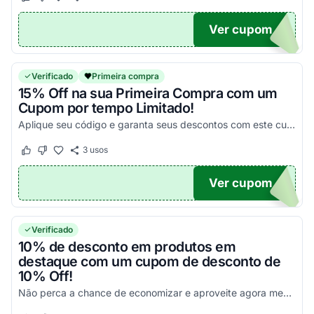
Este cupom funcionou
Este cupom não funcionou
Ver cupom
UPOM
Verificado
Primeira compra
15% Off na sua Primeira Compra com um
Cupom por tempo Limitado!
Aplique seu código e garanta seus descontos com este cupom imperdível!
3
usos
Este cupom funcionou
Este cupom não funcionou
Ver cupom
DO15
Verificado
10% de desconto em produtos em
destaque com um cupom de desconto de
10% Off!
Não perca a chance de economizar e aproveite agora mesmo com o seu Cupom Fossil!