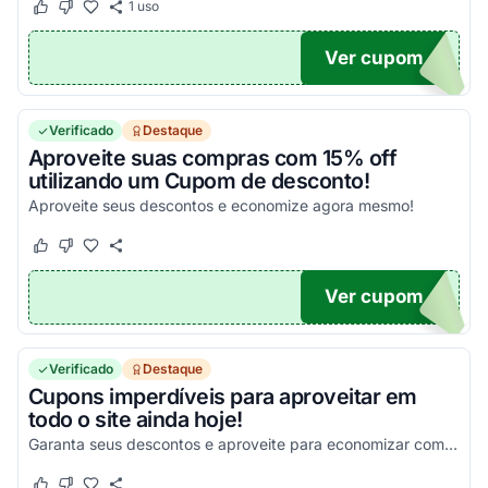
1
uso
Este cupom funcionou
Este cupom não funcionou
Ver cupom
0DES
Verificado
Destaque
Aproveite suas compras com 15% off
utilizando um Cupom de desconto!
Aproveite seus descontos e economize agora mesmo!
Este cupom funcionou
Este cupom não funcionou
Ver cupom
E15
Verificado
Destaque
Cupons imperdíveis para aproveitar em
todo o site ainda hoje!
Garanta seus descontos e aproveite para economizar com facilidade!