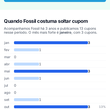
Quando Fossil costuma soltar cupom
Acompanhamos Fossil há 3 anos e publicamos 13 cupons
nesse período. O mês mais forte é
janeiro
, com 3 cupons.
Cupons de Fossil publicados por mês, somando os últimos 3 anos
Mês
Cupons publicados
Desconto médio
jan
3
fev
1
mar
0
abr
1
mai
3
jun
1
jul
0
ago
0
set
1
out
3
13%